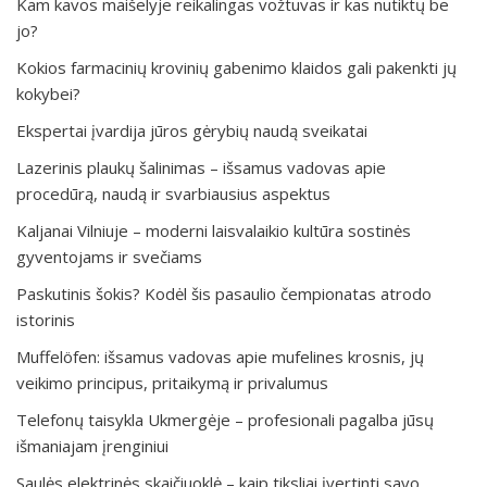
Kam kavos maišelyje reikalingas vožtuvas ir kas nutiktų be
jo?
Kokios farmacinių krovinių gabenimo klaidos gali pakenkti jų
kokybei?
Ekspertai įvardija jūros gėrybių naudą sveikatai
Lazerinis plaukų šalinimas – išsamus vadovas apie
procedūrą, naudą ir svarbiausius aspektus
Kaljanai Vilniuje – moderni laisvalaikio kultūra sostinės
gyventojams ir svečiams
Paskutinis šokis? Kodėl šis pasaulio čempionatas atrodo
istorinis
Muffelöfen: išsamus vadovas apie mufelines krosnis, jų
veikimo principus, pritaikymą ir privalumus
Telefonų taisykla Ukmergėje – profesionali pagalba jūsų
išmaniajam įrenginiui
Saulės elektrinės skaičiuoklė – kaip tiksliai įvertinti savo