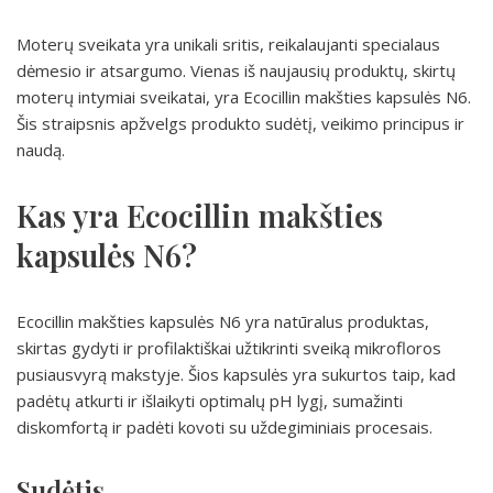
Moterų sveikata yra unikali sritis, reikalaujanti specialaus
dėmesio ir atsargumo. Vienas iš naujausių produktų, skirtų
moterų intymiai sveikatai, yra Ecocillin makšties kapsulės N6.
Šis straipsnis apžvelgs produkto sudėtį, veikimo principus ir
naudą.
Kas yra Ecocillin makšties
kapsulės N6?
Ecocillin makšties kapsulės N6 yra natūralus produktas,
skirtas gydyti ir profilaktiškai užtikrinti sveiką mikrofloros
pusiausvyrą makstyje. Šios kapsulės yra sukurtos taip, kad
padėtų atkurti ir išlaikyti optimalų pH lygį, sumažinti
diskomfortą ir padėti kovoti su uždegiminiais procesais.
Sudėtis