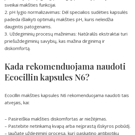
sveikai makšties funkcijai.
2. pH lygio normalizavimas: Dėl specialios sudėties kapsulės
padeda išlaikyti optimalų makšties pH, kuris neleidžia
daugintis patogenams.
3. Uždegiminių procesų mažinimas: Natūralūs ekstraktai turi
priešuždegiminių savybių, kas mažina dirginimą ir
diskomfortą.
Kada rekomenduojama naudoti
Ecocillin kapsules N6?
Ecocillin makšties kapsules N6 rekomenduojama naudoti tais
atvejais, kai:
– Pasireiškia makšties diskomfortas ar niežėjimas.
– Pastebite netinkamą kvapą arba neįprastą išskyros pobūdį.
– Jaučiate uždegiminį procesą, kurį paskatino antibiotikų