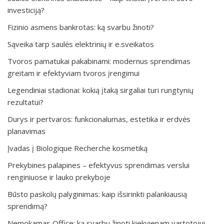
investiciją?
Fizinio asmens bankrotas: ką svarbu žinoti?
Sąveika tarp saulės elektrinių ir e.sveikatos
Tvoros pamatukai pakabinami: modernus sprendimas
greitam ir efektyviam tvoros įrengimui
Legendiniai stadionai: kokią įtaką sirgaliai turi rungtynių
rezultatui?
Durys ir pertvaros: funkcionalumas, estetika ir erdvės
planavimas
Įvadas į Biologique Recherche kosmetiką
Prekybines palapines – efektyvus sprendimas verslui
renginiuose ir lauko prekyboje
Būsto paskolų palyginimas: kaip išsirinkti palankiausią
sprendimą?
Nemokamas Office: ką svarbu žinoti kiekvienam vartotojui