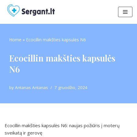
Skip
to
content
Home
»
Ecocillin makšties kapsulės N6
Ecocillin makšties kapsulės
N6
by
Antanas Antanas
7 gruodžio, 2024
Ecocillin makšties kapsulės N6: naujas požiūris į moterų
sveikatą ir gerovę