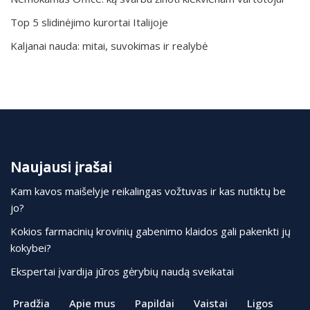
Top 5 slidinėjimo kurortai Italijoje
Kaljanai nauda: mitai, suvokimas ir realybė
Naujausi įrašai
Kam kavos maišelyje reikalingas vožtuvas ir kas nutiktų be
jo?
Kokios farmacinių krovinių gabenimo klaidos gali pakenkti jų
kokybei?
Ekspertai įvardija jūros gėrybių naudą sveikatai
Pradžia
Apie mus
Papildai
Vaistai
Ligos