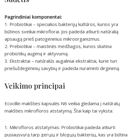
Pagrindiniai komponentai:
1. Probiotikai – specialios bakterijų kultūros, kurios yra
būtinos sveikai mikroflorai. Jos padeda atkurti natūralią
apsaugą prieš patogeninius mikroorganizmus.
2. Prebiotikai – maistinės medžiagos, kurios skatina
probiotikų augimą ir aktyvumą.
3. Ekstraktai – natūralūs augaliniai ekstraktai, kurie turi
priešuždegiminių savybių ir padeda nuraminti dirginimą.
Veikimo principai
Ecocillin makšties kapsulės N6 veikia gledama į natūralų
makšties mikrofloros atstatymą. Štai kaip tai vyksta:
1. Mikrofloros atstatymas: Probiotikai padeda atkurti
pusiausvyrą tarp gerųjų ir blogųjų bakterijų, kas yra būtina