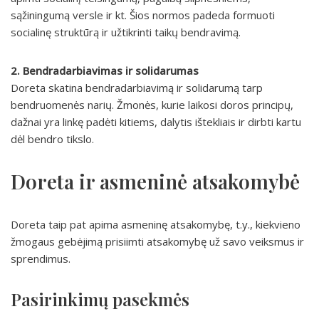
sąžiningumą versle ir kt. Šios normos padeda formuoti
socialinę struktūrą ir užtikrinti taikų bendravimą.
2. Bendradarbiavimas ir solidarumas
Doreta skatina bendradarbiavimą ir solidarumą tarp
bendruomenės narių. Žmonės, kurie laikosi doros principų,
dažnai yra linkę padėti kitiems, dalytis ištekliais ir dirbti kartu
dėl bendro tikslo.
Doreta ir asmeninė atsakomybė
Doreta taip pat apima asmeninę atsakomybę, t.y., kiekvieno
žmogaus gebėjimą prisiimti atsakomybę už savo veiksmus ir
sprendimus.
Pasirinkimų pasekmės