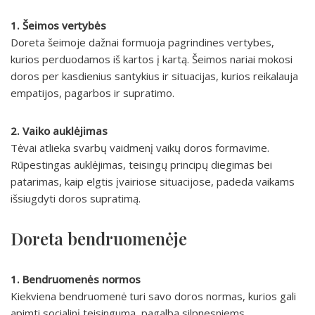
1. Šeimos vertybės
Doreta šeimoje dažnai formuoja pagrindines vertybes,
kurios perduodamos iš kartos į kartą. Šeimos nariai mokosi
doros per kasdienius santykius ir situacijas, kurios reikalauja
empatijos, pagarbos ir supratimo.
2. Vaiko auklėjimas
Tėvai atlieka svarbų vaidmenį vaikų doros formavime.
Rūpestingas auklėjimas, teisingų principų diegimas bei
patarimas, kaip elgtis įvairiose situacijose, padeda vaikams
išsiugdyti doros supratimą.
Doreta bendruomenėje
1. Bendruomenės normos
Kiekviena bendruomenė turi savo doros normas, kurios gali
apimti socialinį teisingumą, pagalbą silpnesniems,