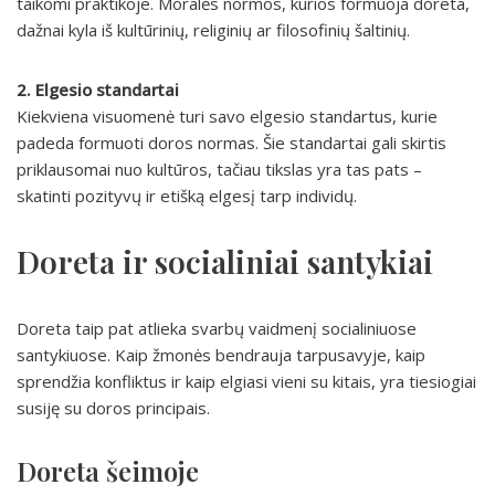
taikomi praktikoje. Moralės normos, kurios formuoja doreta,
dažnai kyla iš kultūrinių, religinių ar filosofinių šaltinių.
2. Elgesio standartai
Kiekviena visuomenė turi savo elgesio standartus, kurie
padeda formuoti doros normas. Šie standartai gali skirtis
priklausomai nuo kultūros, tačiau tikslas yra tas pats –
skatinti pozityvų ir etišką elgesį tarp individų.
Doreta ir socialiniai santykiai
Doreta taip pat atlieka svarbų vaidmenį socialiniuose
santykiuose. Kaip žmonės bendrauja tarpusavyje, kaip
sprendžia konfliktus ir kaip elgiasi vieni su kitais, yra tiesiogiai
susiję su doros principais.
Doreta šeimoje