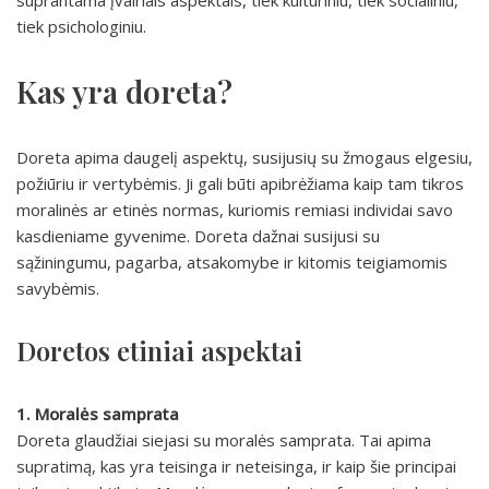
suprantama įvairiais aspektais, tiek kultūriniu, tiek socialiniu,
tiek psichologiniu.
Kas yra doreta?
Doreta apima daugelį aspektų, susijusių su žmogaus elgesiu,
požiūriu ir vertybėmis. Ji gali būti apibrėžiama kaip tam tikros
moralinės ar etinės normas, kuriomis remiasi individai savo
kasdieniame gyvenime. Doreta dažnai susijusi su
sąžiningumu, pagarba, atsakomybe ir kitomis teigiamomis
savybėmis.
Doretos etiniai aspektai
1. Moralės samprata
Doreta glaudžiai siejasi su moralės samprata. Tai apima
supratimą, kas yra teisinga ir neteisinga, ir kaip šie principai