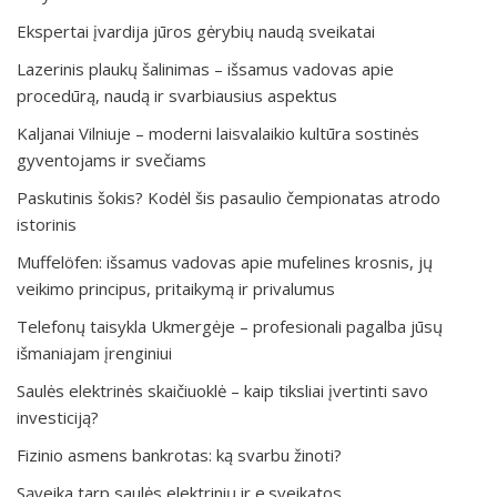
Ekspertai įvardija jūros gėrybių naudą sveikatai
Lazerinis plaukų šalinimas – išsamus vadovas apie
procedūrą, naudą ir svarbiausius aspektus
Kaljanai Vilniuje – moderni laisvalaikio kultūra sostinės
gyventojams ir svečiams
Paskutinis šokis? Kodėl šis pasaulio čempionatas atrodo
istorinis
Muffelöfen: išsamus vadovas apie mufelines krosnis, jų
veikimo principus, pritaikymą ir privalumus
Telefonų taisykla Ukmergėje – profesionali pagalba jūsų
išmaniajam įrenginiui
Saulės elektrinės skaičiuoklė – kaip tiksliai įvertinti savo
investiciją?
Fizinio asmens bankrotas: ką svarbu žinoti?
Sąveika tarp saulės elektrinių ir e.sveikatos