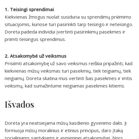
1. Teisingi sprendimai
Kiekvienas žmogus nuolat susiduria su sprendimų priėmimo
situacijomis, kuriose turi pasirinkti tarp teisingo ir neteisingo.
Doreta padeda individui įvertinti pasirinkimų pasekmes ir
priimti teisingus sprendimus.
2. Atsakomybė už veiksmus
Prisiimti atsakomybę už savo veiksmus reiškia pripažinti, kad
kiekvienas mūsų veiksmas turi pasekmių, tiek teigiamų, tiek
neigiamų. Doreta skatina mus vertinti šias pasekmes ir imtis
veiksmų, kad sumažintume neigiamas pasekmes kitiems.
Išvados
Doreta yra neatsiejama mūsų kasdienio gyvenimo dalis. Ji
formuoja mūsų moralinius ir etinius principus, daro įtaką
socialiniams santykiams ir asmeninei atsakomybei. Nors