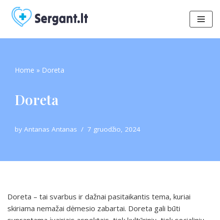
Skip
to
content
Home
»
Doreta
Doreta
by
Antanas Antanas
7 gruodžio, 2024
Doreta – tai svarbus ir dažnai pasitaikantis tema, kuriai
skiriama nemažai dėmesio zabartai. Doreta gali būti