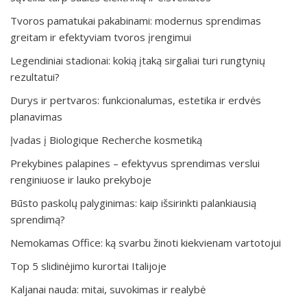
Tvoros pamatukai pakabinami: modernus sprendimas
greitam ir efektyviam tvoros įrengimui
Legendiniai stadionai: kokią įtaką sirgaliai turi rungtynių
rezultatui?
Durys ir pertvaros: funkcionalumas, estetika ir erdvės
planavimas
Įvadas į Biologique Recherche kosmetiką
Prekybines palapines – efektyvus sprendimas verslui
renginiuose ir lauko prekyboje
Būsto paskolų palyginimas: kaip išsirinkti palankiausią
sprendimą?
Nemokamas Office: ką svarbu žinoti kiekvienam vartotojui
Top 5 slidinėjimo kurortai Italijoje
Kaljanai nauda: mitai, suvokimas ir realybė