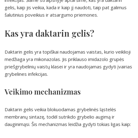
infekcijas. Šiame straipsnyje aptarsime, kas yra daktarin
gelis, kaip jis veikia, kada ir kaip jį naudoti, taip pat galimus
šalutinius poveikius ir atsargumo priemones.
Kas yra daktarin gelis?
Daktarin gelis yra topiškai naudojamas vaistas, kurio veiklioji
medžiaga yra mikonazolas. Jis priklauso imidazolo grupės
priešgrybelinių vaistų klasei ir yra naudojamas gydyti įvairias
grybelines infekcijas.
Veikimo mechanizmas
Daktarin gelis veikia blokuodamas grybelinės ląstelės
membranų sintazę, todėl sutrikdo grybelio augimą ir
dauginimąsi. Šis mechanizmas leidžia gydyti tokias ligas kaip: