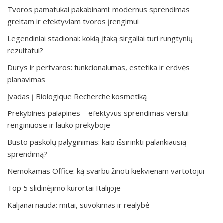
Tvoros pamatukai pakabinami: modernus sprendimas
greitam ir efektyviam tvoros įrengimui
Legendiniai stadionai: kokią įtaką sirgaliai turi rungtynių
rezultatui?
Durys ir pertvaros: funkcionalumas, estetika ir erdvės
planavimas
Įvadas į Biologique Recherche kosmetiką
Prekybines palapines – efektyvus sprendimas verslui
renginiuose ir lauko prekyboje
Būsto paskolų palyginimas: kaip išsirinkti palankiausią
sprendimą?
Nemokamas Office: ką svarbu žinoti kiekvienam vartotojui
Top 5 slidinėjimo kurortai Italijoje
Kaljanai nauda: mitai, suvokimas ir realybė