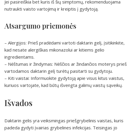
Jei pasireiškia bet kuris iš šių simptomų, rekomenduojama
nutraukti vaisto vartojimą ir kreiptis į gydytoją.
Atsargumo priemonės
– Alergijos: Prieš pradėdami vartoti daktarin gelį, įsitikinkite,
kad nesate alergiškas mikonazolui ar kitiems gelio
ingredientams.
– Nėštumas ir žindymas: Nėščios ar žindančios moterys prieš
vartodamos daktarin gelį turėtų pasitarti su gydytoju.
– Kiti vaistai: Informuokite gydytoją apie visus kitus vaistus,
kuriuos vartojate, kad būtų išvengta galimų vaistų sąveikų.
Išvados
Daktarin gelis yra veiksmingas priešgrybelinis vaistas, kuris
padeda gydyti įvairias grybelines infekcijas. Teisingas jo