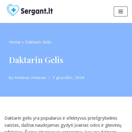
Skip
to
content
Home
»
Daktarin Gelis
Daktarin Gelis
by
Antanas Antanas
7 gruodžio, 2024
Daktarin gelis yra populiarus ir efektyvus priešgrybelinis
vaistas, dažnai naudojamas gydyti įvairias odos ir gleivinių