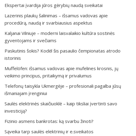
Ekspertai įvardija jūros gėrybių naudą sveikatai
Lazerinis plaukų šalinimas – išsamus vadovas apie
procedūrą, naudą ir svarbiausius aspektus
Kaljanai Vilniuje – moderni laisvalaikio kultūra sostinės
gyventojams ir svečiams
Paskutinis šokis? Kodėl šis pasaulio čempionatas atrodo
istorinis
Muffelöfen: išsamus vadovas apie mufelines krosnis, jų
veikimo principus, pritaikymą ir privalumus
Telefonų taisykla Ukmergėje – profesionali pagalba jūsų
išmaniajam įrenginiui
Saulės elektrinės skaičiuoklė – kaip tiksliai įvertinti savo
investiciją?
Fizinio asmens bankrotas: ką svarbu žinoti?
Sąveika tarp saulės elektrinių ir e.sveikatos