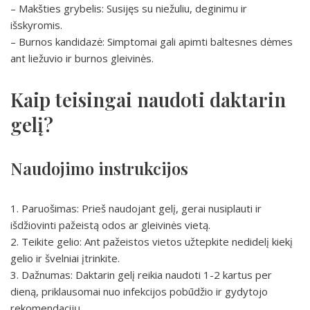
– Makšties grybelis: Susijęs su niežuliu, deginimu ir
išskyromis.
– Burnos kandidazė: Simptomai gali apimti baltesnes dėmes
ant liežuvio ir burnos gleivinės.
Kaip teisingai naudoti daktarin
gelį?
Naudojimo instrukcijos
1. Paruošimas: Prieš naudojant gelį, gerai nusiplauti ir
išdžiovinti pažeistą odos ar gleivinės vietą.
2. Teikite gelio: Ant pažeistos vietos užtepkite nedidelį kiekį
gelio ir švelniai įtrinkite.
3. Dažnumas: Daktarin gelį reikia naudoti 1-2 kartus per
dieną, priklausomai nuo infekcijos pobūdžio ir gydytojo
rekomendacijų.