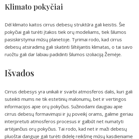
Klimato pokyčiai
Dėl klimato kaitos cirrus debesų struktūra gali keistis. Šie
pokyčiai gali turėti įtakos tiek orų modeliams, tiek šilumos
pasiskirstymui mūsų planetoje. Tyrimai rodo, kad cirrus
debesų atsiradimą gali skatinti šiltėjantis klimatas, o tai savo
ruožtu gali dar labiau padidinti šilumos izoliaciją Žemėje.
Išvados
Cirrus debesys yra unikali ir svarbi atmosferos dalis, kuri gali
suteikti mums ne tik estetinių malonumų, bet ir vertingos
informacijos apie orų pokyčius. Sužinodami daugiau apie
cirrus debesų formavimąsi ir jų poveikį orams, galime geriau
interpretuti atmosferos procesus ir galbūt net numatyti
artėjančius orų pokyčius. Tai rodo, kad net ir maži debesų
pluoštai danguje gali turėti didelę reikšmę mūsų kasdieniame