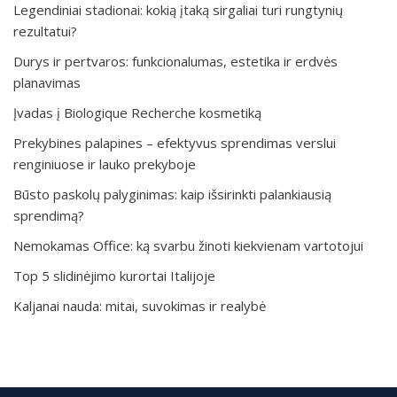
Legendiniai stadionai: kokią įtaką sirgaliai turi rungtynių
rezultatui?
Durys ir pertvaros: funkcionalumas, estetika ir erdvės
planavimas
Įvadas į Biologique Recherche kosmetiką
Prekybines palapines – efektyvus sprendimas verslui
renginiuose ir lauko prekyboje
Būsto paskolų palyginimas: kaip išsirinkti palankiausią
sprendimą?
Nemokamas Office: ką svarbu žinoti kiekvienam vartotojui
Top 5 slidinėjimo kurortai Italijoje
Kaljanai nauda: mitai, suvokimas ir realybė