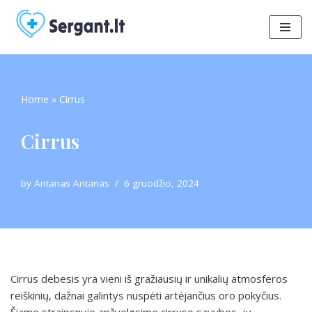
Skip
to
content
Home
»
Cirrus
Cirrus
by
Antanas Antanas
6 gruodžio, 2024
Cirrus debesis yra vieni iš gražiausių ir unikalių atmosferos
reiškinių, dažnai galintys nuspėti artėjančius oro pokyčius.