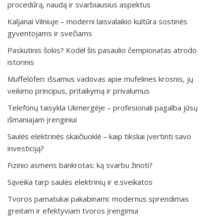
procedūrą, naudą ir svarbiausius aspektus
Kaljanai Vilniuje – moderni laisvalaikio kultūra sostinės
gyventojams ir svečiams
Paskutinis šokis? Kodėl šis pasaulio čempionatas atrodo
istorinis
Muffelöfen: išsamus vadovas apie mufelines krosnis, jų
veikimo principus, pritaikymą ir privalumus
Telefonų taisykla Ukmergėje – profesionali pagalba jūsų
išmaniajam įrenginiui
Saulės elektrinės skaičiuoklė – kaip tiksliai įvertinti savo
investiciją?
Fizinio asmens bankrotas: ką svarbu žinoti?
Sąveika tarp saulės elektrinių ir e.sveikatos
Tvoros pamatukai pakabinami: modernus sprendimas
greitam ir efektyviam tvoros įrengimui