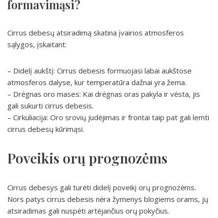
formavimąsi?
Cirrus debesų atsiradimą skatina įvairios atmosferos
sąlygos, įskaitant:
– Didelį aukštį: Cirrus debesis formuojasi labai aukštose
atmosferos dalyse, kur temperatūra dažnai yra žema.
– Drėgnas oro mases: Kai drėgnas oras pakyla ir vėsta, jis
gali sukurti cirrus debesis.
– Cirkuliacija: Oro srovių judėjimas ir frontai taip pat gali lemti
cirrus debesų kūrimąsi.
Poveikis orų prognozėms
Cirrus debesys gali turėti didelį poveikį orų prognozėms.
Nors patys cirrus debesis nėra žymenys blogiems orams, jų
atsiradimas gali nuspėti artėjančius orų pokyčius.