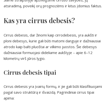
Šiame straipsnyje apžvelgsime cirruso savybes, jų
atsiradimą, poveikį orų prognozėms ir kitus įdomius faktus.
Kas yra cirrus debesis?
Cirrus debesis, dar žinomi kaip cirrodebesis, yra aukšti ir
ploni debesys, kurie gali būti matomi danguje ir dažniausiai
atrodo kaip balti pluoštai ar vilkimo juostos. Šie debesys
dažniausiai formuojasi dideliame aukštyje – apie 6–12
kilometrų virš jūros lygio.
Cirrus debesis tipai
Cirrus debesis yra įvairių formų, ir jie gali būti klasifikuojami
pagal savo struktūrą ir išvaizdą. Pagrindiniai cirrus tipai
apima: