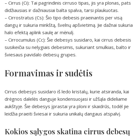
– Cirrus (Ci): Tai pagrindinis cirruso tipas, jis yra plonas, pats
didžiausias ir dažniausiai balta spalva, tarsi plaukuotas.
– Cirrostratus (Cs): Šio tipo debesis praeinantis per visą
dangų ir sukuria minkštą, švelnų apšvietimą. Jie dažnai sukuria
halo efektą aplink saulę ar mėnulį.
– Cirrocumulus (Cc): Šie debesys susidaro, kai cirrus debesis
susikeičia su nelygiais debesimis, sukuriant smulkias, balto ir
šviesaus pavidalo debesų grupes.
Formavimas ir sudėtis
Cirrus debesys susidaro iš ledo kristalų, kurie atsiranda, kai
drėgnos dalelės danguje kondensuojasi ir užšąla dideliame
aukštyje. Šie debesys įprastai yra ploni ir skaidrūs, todėl jie
leidžia praeiti šviesai ir sukuria unikalų dangaus atspalvį.
Kokios sąlygos skatina cirrus debesų