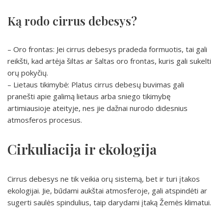
Ką rodo cirrus debesys?
– Oro frontas: Jei cirrus debesys pradeda formuotis, tai gali
reikšti, kad artėja šiltas ar šaltas oro frontas, kuris gali sukelti
orų pokyčių.
– Lietaus tikimybė: Platus cirrus debesų buvimas gali
pranešti apie galimą lietaus arba sniego tikimybę
artimiausioje ateityje, nes jie dažnai nurodo didesnius
atmosferos procesus.
Cirkuliacija ir ekologija
Cirrus debesys ne tik veikia orų sistemą, bet ir turi įtakos
ekologijai. Jie, būdami aukštai atmosferoje, gali atspindėti ar
sugerti saulės spindulius, taip darydami įtaką Žemės klimatui.