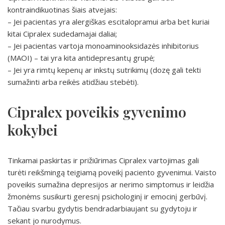
kontraindikuotinas šiais atvejais:
– Jei pacientas yra alergiškas escitalopramui arba bet kuriai
kitai Cipralex sudedamajai daliai;
– Jei pacientas vartoja monoaminooksidazės inhibitorius
(MAOI) – tai yra kita antidepresantų grupė;
– Jei yra rimtų kepenų ar inkstų sutrikimų (dozę gali tekti
sumažinti arba reikės atidžiau stebėti).
Cipralex poveikis gyvenimo
kokybei
Tinkamai paskirtas ir prižiūrimas Cipralex vartojimas gali
turėti reikšmingą teigiamą poveikį paciento gyvenimui. Vaisto
poveikis sumažina depresijos ar nerimo simptomus ir leidžia
žmonėms susikurti geresnį psichologinį ir emocinį gerbūvį.
Tačiau svarbu gydytis bendradarbiaujant su gydytoju ir
sekant jo nurodymus.