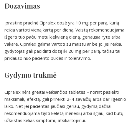
Dozavimas
Įprastinė pradinė Cipralex dozė yra 10 mg per parą, kurią
reikia vartoti vieną kartą per dieną. Vaistą rekomenduojama
išgerti tuo pačiu metu kiekvieną dieną, geriausia ryte arba
vakare. Cipralex galima vartoti su maistu ar be jo. Jei reikia,
gydytojas gali padidinti dozę iki 20 mg per parą, tačiau tai
priklauso nuo paciento būklės ir toleravimo.
Gydymo trukmė
Cipralex nėra greitai veikiančios tabletės – norint pasiekti
maksimalų efektą, gali prireikti 2–4 savaičių arba dar ilgesnio
laiko. Net jei pacientas jaučiasi geriau, gydymą dažnai
rekomenduojama tęsti keletą mėnesių arba ilgiau, kad būtų
užkirstas kelias simptomų atsikartojimui.