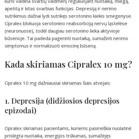
kuris vaidina svarbų vaidmenį reguliuojant nuotaiką, miegą,
apetitą ir kitas svarbias funkcijas. Depresiją ir nerimo
sutrikimus dažnai lydi sutrikęs serotonino kiekis smegenyse.
Cipralex blokuoja serotonino reabsorbciją nervų ląstelėse
(neuronuose), todėl daugiau serotonino lieka aktyvioje
būsenoje. Tai padeda pagerinti nuotaiką, sumažinti nerimo
simptomus ir normalizuoti emocinę būseną.
Kada skiriamas Cipralex 10 mg?
Cipralex 10 mg dažniausiai skiriamas šiais atvejais:
1. Depresija (didžiosios depresijos
epizodai)
Cipralex skiriamas pacientams, kuriems pasireiškia nuolatinė
prislėgta nuotaika, energijos trūkumas, sumažėjęs