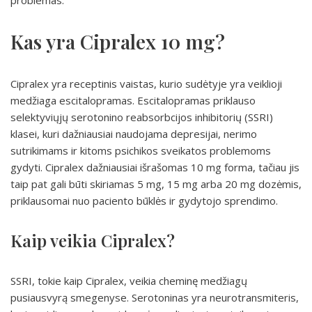
problemas.
Kas yra Cipralex 10 mg?
Cipralex yra receptinis vaistas, kurio sudėtyje yra veiklioji
medžiaga escitalopramas. Escitalopramas priklauso
selektyviųjų serotonino reabsorbcijos inhibitorių (SSRI)
klasei, kuri dažniausiai naudojama depresijai, nerimo
sutrikimams ir kitoms psichikos sveikatos problemoms
gydyti. Cipralex dažniausiai išrašomas 10 mg forma, tačiau jis
taip pat gali būti skiriamas 5 mg, 15 mg arba 20 mg dozėmis,
priklausomai nuo paciento būklės ir gydytojo sprendimo.
Kaip veikia Cipralex?
SSRI, tokie kaip Cipralex, veikia cheminę medžiagų
pusiausvyrą smegenyse. Serotoninas yra neurotransmiteris,