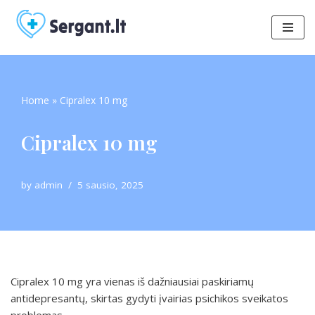
Skip
to
content
Home
»
Cipralex 10 mg
Cipralex 10 mg
by
admin
5 sausio, 2025
Cipralex 10 mg yra vienas iš dažniausiai paskiriamų
antidepresantų, skirtas gydyti įvairias psichikos sveikatos