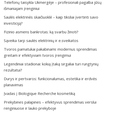
Telefonų taisykla Ukmergėje – profesionali pagalba jūsų
išmaniajam įrenginiui
Saulės elektrinės skaičiuoklė – kaip tiksliai įvertinti savo
investiciją?
Fizinio asmens bankrotas: ką svarbu žinoti?
Sąveika tarp saulės elektrinių ir e.sveikatos
Tvoros pamatukai pakabinami: modernus sprendimas
greitam ir efektyviam tvoros įrengimui
Legendiniai stadionai: kokią įtaką sirgaliai turi rungtynių
rezultatui?
Durys ir pertvaros: funkcionalumas, estetika ir erdvės
planavimas
Įvadas į Biologique Recherche kosmetiką
Prekybines palapines – efektyvus sprendimas verslui
renginiuose ir lauko prekyboje