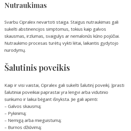
Nutraukimas
Svarbu Cipralex nevartoti staiga. Staigus nutraukimas gali
sukelti abstinencijos simptomus, tokius kaip galvos
skausmas, irzlumas, svaigulys ar nemalonūs kūno pojūčiai.
Nutraukimo procesas turėtų vykti lėtai, laikantis gydytojo
nurodymų.
Šalutinis poveikis
Kaip ir visi vaistai, Cipralex gali sukelti šalutinį poveikį. Įprasti
šalutiniai poveikiai paprastai yra lengvi arba vidutinio
sunkumo ir laikui bėgant išnyksta. Jie gali apimti:
– Galvos skausmą;
– Pykinimą;
– Nemigą arba mieguistumą;
– Burnos džiūvimą;