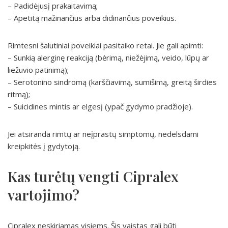
– Padidėjusį prakaitavimą;
– Apetitą mažinančius arba didinančius poveikius.
Rimtesni šalutiniai poveikiai pasitaiko retai. Jie gali apimti:
– Sunkią alerginę reakciją (bėrimą, niežėjimą, veido, lūpų ar
liežuvio patinimą);
– Serotonino sindromą (karščiavimą, sumišimą, greitą širdies
ritmą);
– Suicidines mintis ar elgesį (ypač gydymo pradžioje).
Jei atsiranda rimtų ar neįprastų simptomų, nedelsdami
kreipkitės į gydytoją.
Kas turėtų vengti Cipralex
vartojimo?
Cipralex neskiriamas visiems. Šis vaistas gali būti