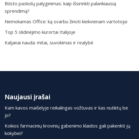
Būsto paskolų palyginimas: kaip išsirinkti palankiausią
sprendimą?
Nemokamas Office: ką svarbu žinoti kiekvienam vartotojui
Top 5 slidinėjimo kurortai Italijoje
Kaljanai nauda: mitai, suvokimas ir realybė
Naujausi įrašai
Kam kavos maišelyje reikalingas vožtuvas ir kas nutiktų be
jo?
Kokios farmacinių krovinių gabenimo klaidos gali pakenkti jų
kokybei?