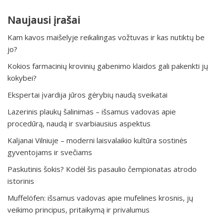
Naujausi įrašai
Kam kavos maišelyje reikalingas vožtuvas ir kas nutiktų be
jo?
Kokios farmacinių krovinių gabenimo klaidos gali pakenkti jų
kokybei?
Ekspertai įvardija jūros gėrybių naudą sveikatai
Lazerinis plaukų šalinimas – išsamus vadovas apie
procedūrą, naudą ir svarbiausius aspektus
Kaljanai Vilniuje – moderni laisvalaikio kultūra sostinės
gyventojams ir svečiams
Paskutinis šokis? Kodėl šis pasaulio čempionatas atrodo
istorinis
Muffelöfen: išsamus vadovas apie mufelines krosnis, jų
veikimo principus, pritaikymą ir privalumus