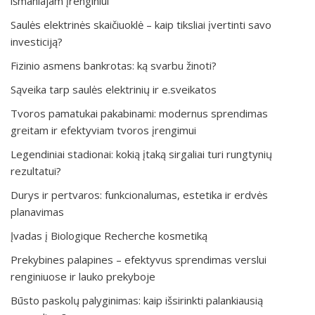
išmaniajam įrenginiui
Saulės elektrinės skaičiuoklė – kaip tiksliai įvertinti savo
investiciją?
Fizinio asmens bankrotas: ką svarbu žinoti?
Sąveika tarp saulės elektrinių ir e.sveikatos
Tvoros pamatukai pakabinami: modernus sprendimas
greitam ir efektyviam tvoros įrengimui
Legendiniai stadionai: kokią įtaką sirgaliai turi rungtynių
rezultatui?
Durys ir pertvaros: funkcionalumas, estetika ir erdvės
planavimas
Įvadas į Biologique Recherche kosmetiką
Prekybines palapines – efektyvus sprendimas verslui
renginiuose ir lauko prekyboje
Būsto paskolų palyginimas: kaip išsirinkti palankiausią