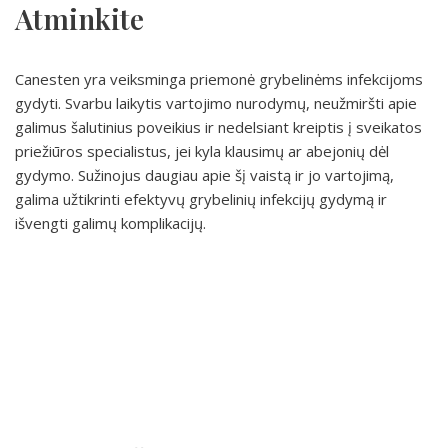
Atminkite
Canesten yra veiksminga priemonė grybelinėms infekcijoms
gydyti. Svarbu laikytis vartojimo nurodymų, neužmiršti apie
galimus šalutinius poveikius ir nedelsiant kreiptis į sveikatos
priežiūros specialistus, jei kyla klausimų ar abejonių dėl
gydymo. Sužinojus daugiau apie šį vaistą ir jo vartojimą,
galima užtikrinti efektyvų grybelinių infekcijų gydymą ir
išvengti galimų komplikacijų.