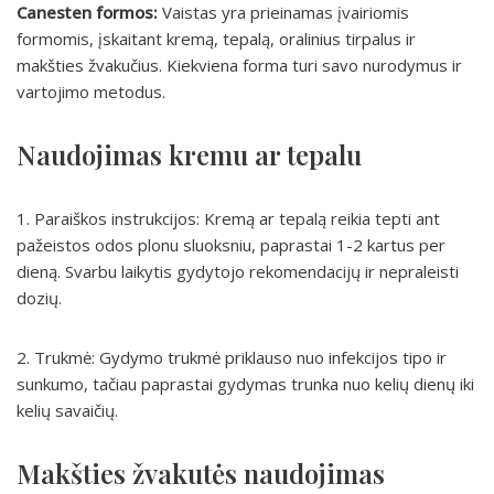
Canesten formos:
Vaistas yra prieinamas įvairiomis
formomis, įskaitant kremą, tepalą, oralinius tirpalus ir
makšties žvakučius. Kiekviena forma turi savo nurodymus ir
vartojimo metodus.
Naudojimas kremu ar tepalu
1. Paraiškos instrukcijos: Kremą ar tepalą reikia tepti ant
pažeistos odos plonu sluoksniu, paprastai 1-2 kartus per
dieną. Svarbu laikytis gydytojo rekomendacijų ir nepraleisti
dozių.
2. Trukmė: Gydymo trukmė priklauso nuo infekcijos tipo ir
sunkumo, tačiau paprastai gydymas trunka nuo kelių dienų iki
kelių savaičių.
Makšties žvakutės naudojimas