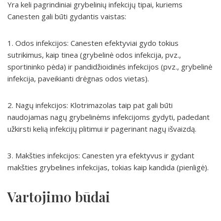
Yra keli pagrindiniai grybelinių infekcijų tipai, kuriems
Canesten gali būti gydantis vaistas:
1. Odos infekcijos: Canesten efektyviai gydo tokius
sutrikimus, kaip tinea (grybelinė odos infekcija, pvz.,
sportininko pėda) ir pandidžioidinės infekcijos (pvz., grybelinė
infekcija, paveikianti drėgnas odos vietas).
2. Nagų infekcijos: Klotrimazolas taip pat gali būti
naudojamas nagų grybelinėms infekcijoms gydyti, padedant
užkirsti kelią infekcijų plitimui ir pagerinant nagų išvaizdą.
3. Makšties infekcijos: Canesten yra efektyvus ir gydant
makšties grybelines infekcijas, tokias kaip kandida (pienligė).
Vartojimo būdai