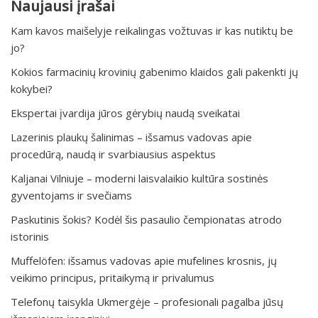
Naujausi įrašai
Kam kavos maišelyje reikalingas vožtuvas ir kas nutiktų be
jo?
Kokios farmacinių krovinių gabenimo klaidos gali pakenkti jų
kokybei?
Ekspertai įvardija jūros gėrybių naudą sveikatai
Lazerinis plaukų šalinimas – išsamus vadovas apie
procedūrą, naudą ir svarbiausius aspektus
Kaljanai Vilniuje – moderni laisvalaikio kultūra sostinės
gyventojams ir svečiams
Paskutinis šokis? Kodėl šis pasaulio čempionatas atrodo
istorinis
Muffelöfen: išsamus vadovas apie mufelines krosnis, jų
veikimo principus, pritaikymą ir privalumus
Telefonų taisykla Ukmergėje – profesionali pagalba jūsų