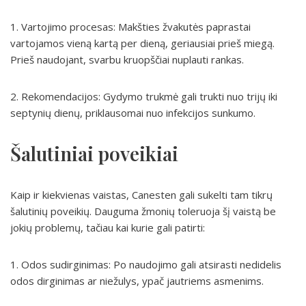
1. Vartojimo procesas: Makšties žvakutės paprastai
vartojamos vieną kartą per dieną, geriausiai prieš miegą.
Prieš naudojant, svarbu kruopščiai nuplauti rankas.
2. Rekomendacijos: Gydymo trukmė gali trukti nuo trijų iki
septynių dienų, priklausomai nuo infekcijos sunkumo.
Šalutiniai poveikiai
Kaip ir kiekvienas vaistas, Canesten gali sukelti tam tikrų
šalutinių poveikių. Dauguma žmonių toleruoja šį vaistą be
jokių problemų, tačiau kai kurie gali patirti:
1. Odos sudirginimas: Po naudojimo gali atsirasti nedidelis
odos dirginimas ar niežulys, ypač jautriems asmenims.