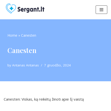
Skip
to
content
Home
»
Canesten
Canesten
by
Antanas Antanas
7 gruodžio, 2024
Canesten: Viskas, ką reikėtų žinoti apie šį vaistą