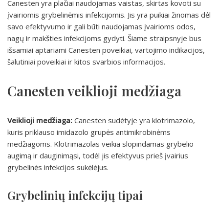
Canesten yra plačiai naudojamas vaistas, skirtas kovoti su
įvairiomis grybelinėmis infekcijomis. Jis yra puikiai žinomas dėl
savo efektyvumo ir gali būti naudojamas įvairioms odos,
nagų ir makšties infekcijoms gydyti. Šiame straipsnyje bus
išsamiai aptariami Canesten poveikiai, vartojimo indikacijos,
šalutiniai poveikiai ir kitos svarbios informacijos.
Canesten veiklioji medžiaga
Veiklioji medžiaga:
Canesten sudėtyje yra klotrimazolo,
kuris priklauso imidazolo grupės antimikrobinėms
medžiagoms. Klotrimazolas veikia slopindamas grybelio
augimą ir dauginimąsi, todėl jis efektyvus prieš įvairius
grybelinės infekcijos sukėlėjus.
Grybelinių infekcijų tipai