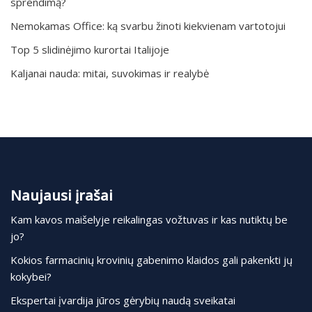
sprendimą?
Nemokamas Office: ką svarbu žinoti kiekvienam vartotojui
Top 5 slidinėjimo kurortai Italijoje
Kaljanai nauda: mitai, suvokimas ir realybė
Naujausi įrašai
Kam kavos maišelyje reikalingas vožtuvas ir kas nutiktų be
jo?
Kokios farmacinių krovinių gabenimo klaidos gali pakenkti jų
kokybei?
Ekspertai įvardija jūros gėrybių naudą sveikatai