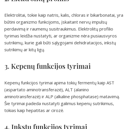
Elektrolitai, tokie kaip natris, kalis, chloras ir bikarbonatai, yra
būtini organizmo funkcijoms, įskaitant nervų impulsų
perdavimą ir raumenų susitraukimus. Elektrolitų profilio
tyrimas leidžia nustatyti, ar organizme nėra pusiausvyros
sutrikimų, kurie gali būti sąlygojami dehidratacijos, inkstų
sutrikimų ar kitų ligų.
3. Kepenų funkcijos tyrimai
Kepenų funkcijos tyrimai apima tokių fermentų kaip AST
(aspartato aminotransferazė), ALT (alanino
aminotransferazė) ir ALP (alkaline phosphatase) matavimą.
Šie tyrimai padeda nustatyti galimus kepenų sutrikimus,
tokias kaip hepatitas ar cirozė.
4. Inkstų funkcijos tyrimai