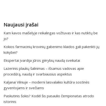
Naujausi įrašai
Kam kavos maišelyje reikalingas vožtuvas ir kas nutiktų be
jo?
Kokios farmacinių krovinių gabenimo klaidos gali pakenkti jų
kokybei?
Ekspertai įvardija jūros gėrybių naudą sveikatai
Lazerinis plaukų šalinimas – išsamus vadovas apie
procedūrą, naudą ir svarbiausius aspektus
Kaljanai Vilniuje – moderni laisvalaikio kultūra sostinės
gyventojams ir svečiams
Paskutinis šokis? Kodėl šis pasaulio čempionatas atrodo
istorinis