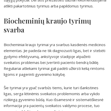
sąlygų pokyčiai. Dėl šios priežasties dažnai rekomenduojama
atlikti pakartotinius tyrimus arba papildomus tyrimus.
Biocheminių kraujo tyrimų
svarba
Biocheminiai kraujo tyrimai yra svarbus kasdienės medicinos
elementas. Jie padeda ne tik diagnozuoti ligas, bet ir stebėti
gydymo efektyvumą, ankstyvoje stadijoje atpažinti
sveikatos problemas bei įvertinti paciento bendrą būklę.
Reguliariai atliekami tyrimai gali padėti užkirsti kelią rimtoms
ligoms ir pagerinti gyvenimo kokybę.
Šie tyrimai yra ypač svarbūs tiems, kurie turi išankstines
ligas, serga lėtinėmis sveikatos problemomis arba vykdo
rizikingą gyvenimo būdą. Kuo išsamesnė ir sistematiškesnė
informacija yra pacientų sveikatos valdymo procese, tuo