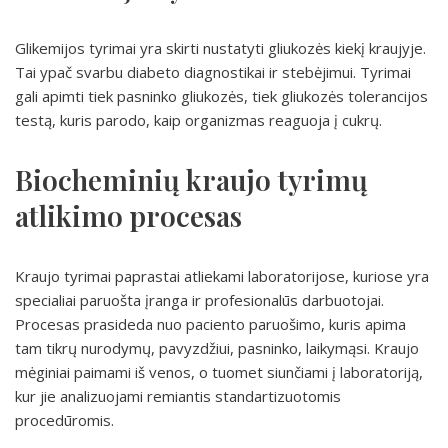
Glikemijos tyrimai yra skirti nustatyti gliukozės kiekį kraujyje.
Tai ypač svarbu diabeto diagnostikai ir stebėjimui. Tyrimai
gali apimti tiek pasninko gliukozės, tiek gliukozės tolerancijos
testą, kuris parodo, kaip organizmas reaguoja į cukrų.
Biocheminių kraujo tyrimų
atlikimo procesas
Kraujo tyrimai paprastai atliekami laboratorijose, kuriose yra
specialiai paruošta įranga ir profesionalūs darbuotojai.
Procesas prasideda nuo paciento paruošimo, kuris apima
tam tikrų nurodymų, pavyzdžiui, pasninko, laikymąsi. Kraujo
mėginiai paimami iš venos, o tuomet siunčiami į laboratoriją,
kur jie analizuojami remiantis standartizuotomis
procedūromis.