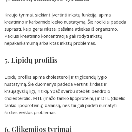
Kraujo tyrimai, siekiant įvertinti inkstų funkciją, apima
kreatinino ir karbamido kiekio nustatymą. Šie rodikliai padeda
suprasti, kaip gerai inkstai pašalina atliekas iš organizmo.
Pakilusi kreatinino koncentracija gali rodyti inkstų
nepakankamumą arba kitas inkstų problemas.
5. Lipidų profilis
Lipidų profilis apima cholesterolį ir trigliceridų lygio
nustatymą. Šie duomenys padeda vertinti širdies ir
kraujagyslių ligų riziką. Ypač svarbu stebėti bendrojo
cholesterolio, MTL (mažo tankio lipoproteinų) ir DTL (didelio
tankio lipoproteinų) balansą, nes tai gali padėti numatyti
širdies veiklos problemas.
6. Glikemijos tyrimai