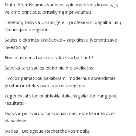
Muffelöfen: išsamus vadovas apie mufelines krosnis, jų
veikimo principus, pritaikymą ir privalumus
Telefonų taisykla Ukmergėje – profesionali pagalba jūsų
išmaniajam įrenginiui
Saulės elektrinės skaičiuoklė – kaip tiksliai įvertinti savo
investiciją?
Fizinio asmens bankrotas: ką svarbu žinoti?
Sąveika tarp saulės elektrinių ir e.sveikatos
Tvoros pamatukai pakabinami: modernus sprendimas
greitam ir efektyviam tvoros įrengimui
Legendiniai stadionai: kokią įtaką sirgaliai turi rungtynių
rezultatui?
Durys ir pertvaros: funkcionalumas, estetika ir erdvės
planavimas
Įvadas į Biologique Recherche kosmetiką