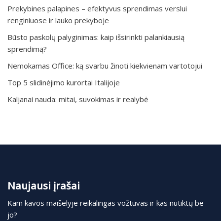
Prekybines palapines – efektyvus sprendimas verslui
renginiuose ir lauko prekyboje
Būsto paskolų palyginimas: kaip išsirinkti palankiausią
sprendimą?
Nemokamas Office: ką svarbu žinoti kiekvienam vartotojui
Top 5 slidinėjimo kurortai Italijoje
Kaljanai nauda: mitai, suvokimas ir realybė
Naujausi įrašai
Kam kavos maišelyje reikalingas vožtuvas ir kas nutiktų be
jo?