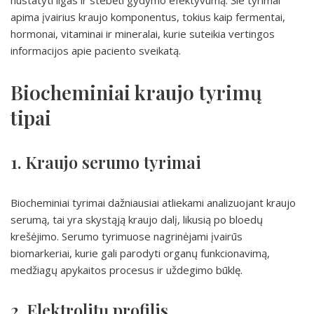
nustatyti ligas ir stebėti gydymo efektyvumą. Šie tyrimai
apima įvairius kraujo komponentus, tokius kaip fermentai,
hormonai, vitaminai ir mineralai, kurie suteikia vertingos
informacijos apie paciento sveikatą.
Biocheminiai kraujo tyrimų
tipai
1. Kraujo serumo tyrimai
Biocheminiai tyrimai dažniausiai atliekami analizuojant kraujo
serumą, tai yra skystąją kraujo dalį, likusią po bloedų
krešėjimo. Serumo tyrimuose nagrinėjami įvairūs
biomarkeriai, kurie gali parodyti organų funkcionavimą,
medžiagų apykaitos procesus ir uždegimo būklę.
2. Elektrolitų profilis