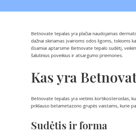
Betnovate tepalas yra plačiai naudojamas dermatolo
dažnai skiriamas įvairioms odos ligoms, tokioms ka
išsamiai aptarsime Betnovate tepalo sudėtį, veiki
šalutinius poveikius ir atsargumo priemones.
Kas yra Betnovat
Betnovate tepalas yra vietinis kortikosteroidas, kur
priklauso betametazono grupės vaistams, kurie pad
Sudėtis ir forma