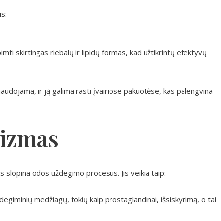
s:
imti skirtingas riebalų ir lipidų formas, kad užtikrintų efektyvų
udojama, ir ją galima rasti įvairiose pakuotėse, kas palengvina
izmas
is slopina odos uždegimo procesus. Jis veikia taip:
iminių medžiagų, tokių kaip prostaglandinai, išsiskyrimą, o tai