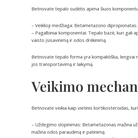
Betnovate tepalo sudėtis apima šiuos komponentu
– Veiklioji medžiaga: Betametazono dipropionatas.
– Pagalbiniai komponentai: Tepalo bazė, kuri gali ap
vaisto įsisavinimą ir odos drėkinimą.
Betnovate tepalo forma yra kompaktiška, lengvai na
jos transportavimą ir laikymą.
Veikimo mechan
Betnovate veikia kaip vietinis kortikosteroidas, kur
– Uždegimo slopinimas: Betametazonas mažina uždeg
mažina odos paraudimą ir patinimą.