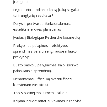
įrengimui
Legendiniai stadionai: kokią įtaką sirgaliai
turi rungtynių rezultatui?
Durys ir pertvaros: funkcionalumas,
estetika ir erdvės planavimas
Įvadas į Biologique Recherche kosmetiką
Prekybines palapines – efektyvus
sprendimas verslui renginiuose ir lauko
prekyboje
Būsto paskolų palyginimas: kaip išsirinkti
palankiausią sprendimą?
Nemokamas Office: ką svarbu žinoti
kiekvienam vartotojui
Top 5 slidinėjimo kurortai Italijoje
Kaljanai nauda: mitai, suvokimas ir realybė