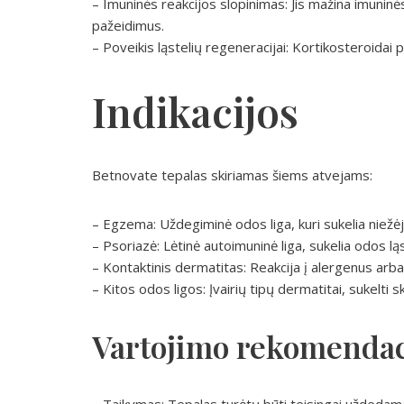
– Imuninės reakcijos slopinimas: Jis mažina imuninės
pažeidimus.
– Poveikis ląstelių regeneracijai: Kortikosteroidai 
Indikacijos
Betnovate tepalas skiriamas šiems atvejams:
– Egzema: Uždegiminė odos liga, kuri sukelia niežėj
– Psoriazė: Lėtinė autoimuninė liga, sukelia odos lą
– Kontaktinis dermatitas: Reakcija į alergenus arba 
– Kitos odos ligos: Įvairių tipų dermatitai, sukelti s
Vartojimo rekomendac