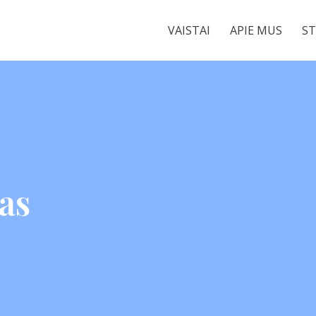
VAISTAI
APIE MUS
ST
as