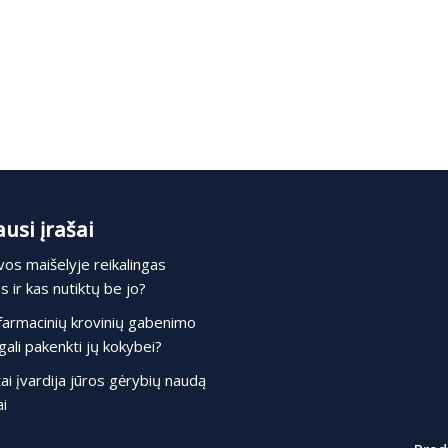
usi įrašai
os maišelyje reikalingas
 ir kas nutiktų be jo?
farmacinių krovinių gabenimo
gali pakenkti jų kokybei?
ai įvardija jūros gėrybių naudą
i