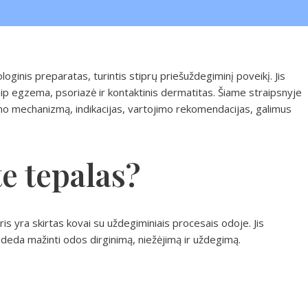
ginis preparatas, turintis stiprų priešuždegiminį poveikį. Jis
ip egzema, psoriazė ir kontaktinis dermatitas. Šiame straipsnyje
mo mechanizmą, indikacijas, vartojimo rekomendacijas, galimus
e tepalas?
is yra skirtas kovai su uždegiminiais procesais odoje. Jis
eda mažinti odos dirginimą, niežėjimą ir uždegimą.