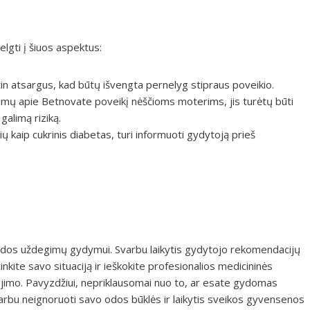
s
gti į šiuos aspektus:
itin atsargus, kad būtų išvengta pernelyg stipraus poveikio.
imų apie Betnovate poveikį nėščioms moterims, jis turėtų būti
galimą riziką.
kių kaip cukrinis diabetas, turi informuoti gydytoją prieš
 odos uždegimų gydymui. Svarbu laikytis gydytojo rekomendacijų
inkite savo situaciją ir ieškokite profesionalios medicininės
tojimo. Pavyzdžiui, nepriklausomai nuo to, ar esate gydomas
varbu neignoruoti savo odos būklės ir laikytis sveikos gyvensenos