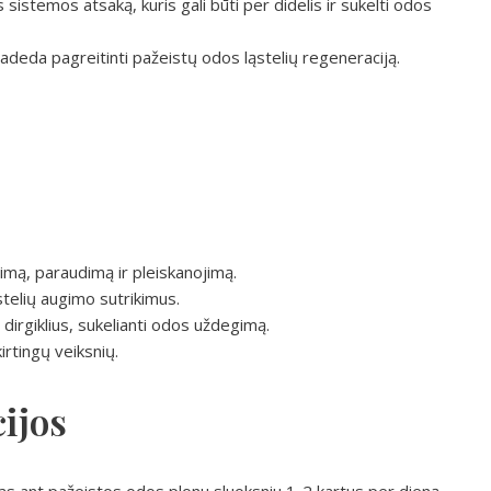
 sistemos atsaką, kuris gali būti per didelis ir sukelti odos
padeda pagreitinti pažeistų odos ląstelių regeneraciją.
imą, paraudimą ir pleiskanojimą.
stelių augimo sutrikimus.
dirgiklius, sukelianti odos uždegimą.
kirtingų veiksnių.
ijos