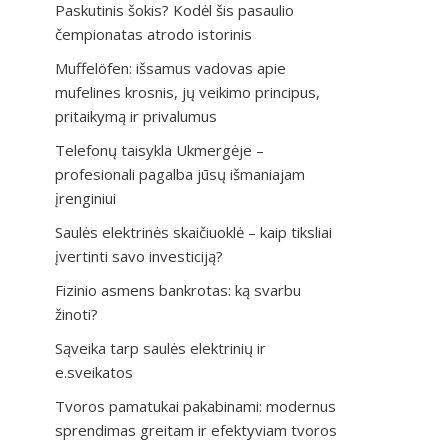
Paskutinis šokis? Kodėl šis pasaulio
čempionatas atrodo istorinis
Muffelöfen: išsamus vadovas apie
mufelines krosnis, jų veikimo principus,
pritaikymą ir privalumus
Telefonų taisykla Ukmergėje –
profesionali pagalba jūsų išmaniajam
įrenginiui
Saulės elektrinės skaičiuoklė – kaip tiksliai
įvertinti savo investiciją?
Fizinio asmens bankrotas: ką svarbu
žinoti?
Sąveika tarp saulės elektrinių ir
e.sveikatos
Tvoros pamatukai pakabinami: modernus
sprendimas greitam ir efektyviam tvoros