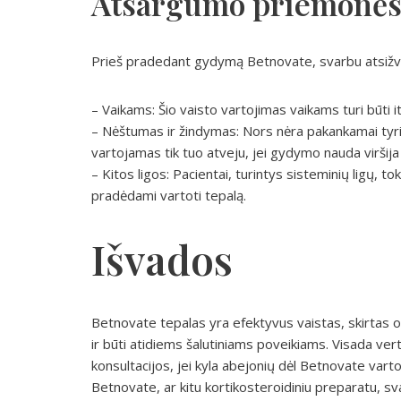
Atsargumo priemonė
Prieš pradedant gydymą Betnovate, svarbu atsižvel
– Vaikams: Šio vaisto vartojimas vaikams turi būti 
– Nėštumas ir žindymas: Nors nėra pakankamai tyr
vartojamas tik tuo atveju, jei gydymo nauda viršija 
– Kitos ligos: Pacientai, turintys sisteminių ligų, to
pradėdami vartoti tepalą.
Išvados
Betnovate tepalas yra efektyvus vaistas, skirtas
ir būti atidiems šalutiniams poveikiams. Visada vert
konsultacijos, jei kyla abejonių dėl Betnovate var
Betnovate, ar kitu kortikosteroidiniu preparatu, s