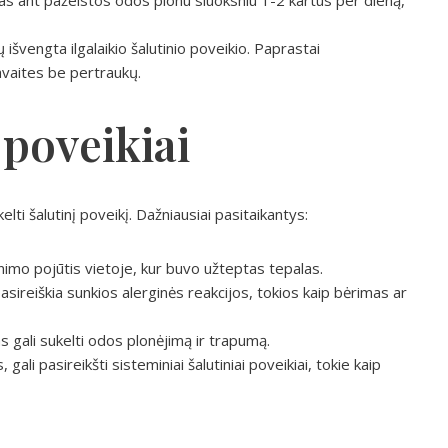
as ant pažeistos odos plonu sluoksniu 1-2 kartus per dieną,
išvengta ilgalaikio šalutinio poveikio. Paprastai
vaites be pertraukų.
 poveikiai
elti šalutinį poveikį. Dažniausiai pasitaikantys:
imo pojūtis vietoje, kur buvo užteptas tepalas.
pasireiškia sunkios alerginės reakcijos, tokios kaip bėrimas ar
as gali sukelti odos plonėjimą ir trapumą.
 gali pasireikšti sisteminiai šalutiniai poveikiai, tokie kaip