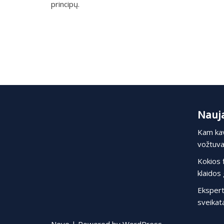
principų.
Nauja
Kam kav
vožtuvas
Kokios 
klaidos 
Ekspert
sveikata