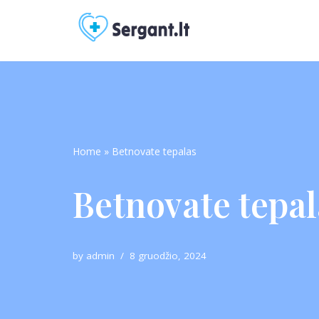
Skip
to
content
Home
»
Betnovate tepalas
Betnovate tepal
by
admin
8 gruodžio, 2024