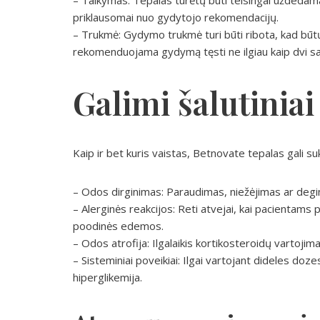
– Taikymas: Tepalas turėtų būti teisingai uždedam
priklausomai nuo gydytojo rekomendacijų.
– Trukmė: Gydymo trukmė turi būti ribota, kad būtų 
rekomenduojama gydymą tęsti ne ilgiau kaip dvi sa
Galimi šalutiniai
Kaip ir bet kuris vaistas, Betnovate tepalas gali suk
– Odos dirginimas: Paraudimas, niežėjimas ar degin
– Alerginės reakcijos: Reti atvejai, kai pacientams 
poodinės edemos.
– Odos atrofija: Ilgalaikis kortikosteroidų vartojim
– Sisteminiai poveikiai: Ilgai vartojant dideles dozes,
hiperglikemija.