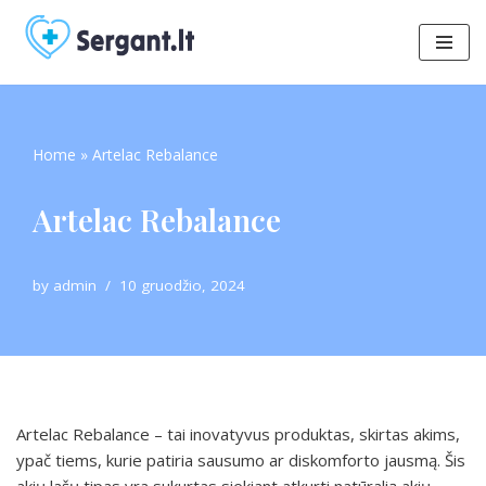
Skip
to
content
Home
»
Artelac Rebalance
Artelac Rebalance
by
admin
10 gruodžio, 2024
Artelac Rebalance – tai inovatyvus produktas, skirtas akims,
ypač tiems, kurie patiria sausumo ar diskomforto jausmą. Šis