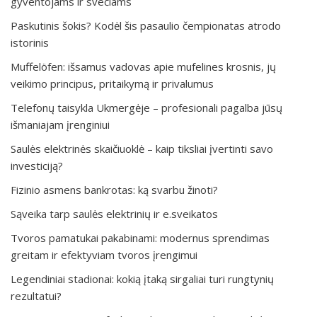
gyventojams ir svečiams
Paskutinis šokis? Kodėl šis pasaulio čempionatas atrodo
istorinis
Muffelöfen: išsamus vadovas apie mufelines krosnis, jų
veikimo principus, pritaikymą ir privalumus
Telefonų taisykla Ukmergėje – profesionali pagalba jūsų
išmaniajam įrenginiui
Saulės elektrinės skaičiuoklė – kaip tiksliai įvertinti savo
investiciją?
Fizinio asmens bankrotas: ką svarbu žinoti?
Sąveika tarp saulės elektrinių ir e.sveikatos
Tvoros pamatukai pakabinami: modernus sprendimas
greitam ir efektyviam tvoros įrengimui
Legendiniai stadionai: kokią įtaką sirgaliai turi rungtynių
rezultatui?