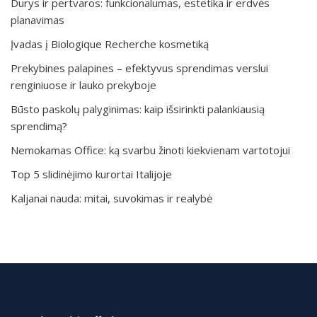
Durys ir pertvaros: funkcionalumas, estetika ir erdvės
planavimas
Įvadas į Biologique Recherche kosmetiką
Prekybines palapines – efektyvus sprendimas verslui
renginiuose ir lauko prekyboje
Būsto paskolų palyginimas: kaip išsirinkti palankiausią
sprendimą?
Nemokamas Office: ką svarbu žinoti kiekvienam vartotojui
Top 5 slidinėjimo kurortai Italijoje
Kaljanai nauda: mitai, suvokimas ir realybė