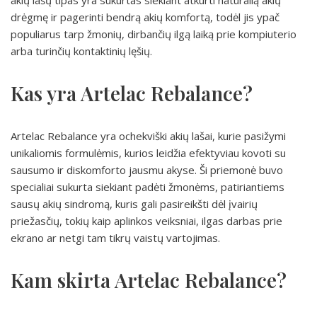
akių lašų tipas yra sukurtas siekiant atkurti natūralią akių
drėgmę ir pagerinti bendrą akių komfortą, todėl jis ypač
populiarus tarp žmonių, dirbančių ilgą laiką prie kompiuterio
arba turinčių kontaktinių lęšių.
Kas yra Artelac Rebalance?
Artelac Rebalance yra ochekviški akių lašai, kurie pasižymi
unikaliomis formulėmis, kurios leidžia efektyviau kovoti su
sausumo ir diskomforto jausmu akyse. Ši priemonė buvo
specialiai sukurta siekiant padėti žmonėms, patiriantiems
sausų akių sindromą, kuris gali pasireikšti dėl įvairių
priežasčių, tokių kaip aplinkos veiksniai, ilgas darbas prie
ekrano ar netgi tam tikrų vaistų vartojimas.
Kam skirta Artelac Rebalance?