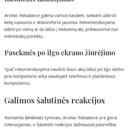
Artelac Rebalance galima vartoti kasdien, siekiant užkirsti
kelią sausumo ir diskomforto jausmui. Rekomenduojama
lašinti po vieną ar du lašus į kiekvieną akį, priklausomai nuo
individualių poreikių.
Pasekmės po ilgo ekrano žiūrėjimo
Ypač rekomenduojama naudoti šiuos akių lašus po ilgo darbo
prie kompiuterio arba naudojant telefonus ir planšetinius
kompiuterius.
Galimos šalutinės reakcijos
Remiantis klinikiniais tyrimais, Artelac Rebalance yra gerai
toleruojamas, o šalutinės reakcijos dažniausiai pasireiškia