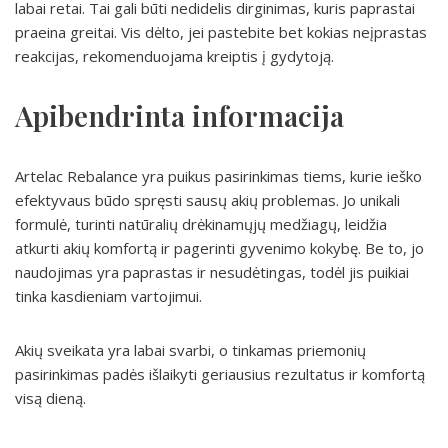
labai retai. Tai gali būti nedidelis dirginimas, kuris paprastai
praeina greitai. Vis dėlto, jei pastebite bet kokias neįprastas
reakcijas, rekomenduojama kreiptis į gydytoją.
Apibendrinta informacija
Artelac Rebalance yra puikus pasirinkimas tiems, kurie ieško
efektyvaus būdo spręsti sausų akių problemas. Jo unikali
formulė, turinti natūralių drėkinamųjų medžiagų, leidžia
atkurti akių komfortą ir pagerinti gyvenimo kokybę. Be to, jo
naudojimas yra paprastas ir nesudėtingas, todėl jis puikiai
tinka kasdieniam vartojimui.
Akių sveikata yra labai svarbi, o tinkamas priemonių
pasirinkimas padės išlaikyti geriausius rezultatus ir komfortą
visą dieną.