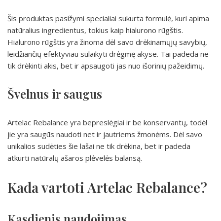
Šis produktas pasižymi specialiai sukurta formulė, kuri apima
natūralius ingredientus, tokius kaip hialurono rūgštis.
Hialurono rūgštis yra žinoma dėl savo drėkinamųjų savybių,
leidžiančių efektyviau sulaikyti drėgmę akyse. Tai padeda ne
tik drėkinti akis, bet ir apsaugoti jas nuo išorinių pažeidimų.
Švelnus ir saugus
Artelac Rebalance yra bepreslėgiai ir be konservantų, todėl
jie yra saugūs naudoti net ir jautriems žmonėms. Dėl savo
unikalios sudėties šie lašai ne tik drėkina, bet ir padeda
atkurti natūralų ašaros plėvelės balansą.
Kada vartoti Artelac Rebalance?
Kasdienis naudojimas