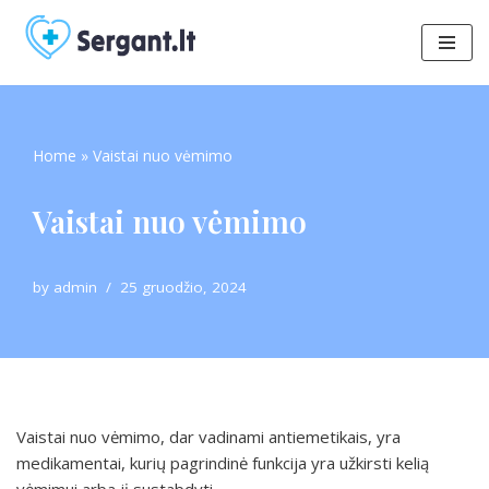
Skip
to
content
Home
»
Vaistai nuo vėmimo
Vaistai nuo vėmimo
by
admin
25 gruodžio, 2024
Vaistai nuo vėmimo, dar vadinami antiemetikais, yra
medikamentai, kurių pagrindinė funkcija yra užkirsti kelią