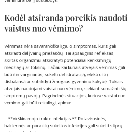
vėmimui arba jį sustabdyti.
Kodėl atsiranda poreikis naudoti
vaistus nuo vėmimo?
Vėmimas nėra savarankiška liga, o simptomas, kuris gali
atsirasti dėl įvairių priežasčių. Tai apsauginis refleksas,
skirtas organizmui atsikratyti potencialiai kenksmingų
medžiagų ar toksinų. Tačiau kai kuriais atvejais vėmimas gali
būti itin varginantis, sukelti dehidrataciją, elektrolitų
disbalansą ar sutrikdyti žmogaus gyvenimo kokybę. Tokiais
atvejais naudojami vaistai nuo vėmimo, siekiant sumažinti šių
simptomų pavojų. Pagrindinės situacijos, kuriose vaistai nuo
vėmimo gali būti reikalingi, apima:
– **Virškinamojo trakto infekcijas.** Rotavirusinės,
bakterinės ar parazitų sukeltos infekcijos gali sukelti stiprų