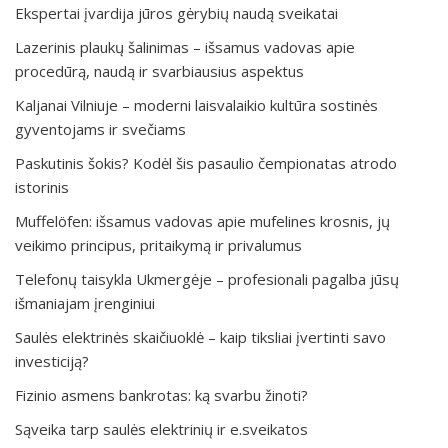
Ekspertai įvardija jūros gėrybių naudą sveikatai
Lazerinis plaukų šalinimas – išsamus vadovas apie
procedūrą, naudą ir svarbiausius aspektus
Kaljanai Vilniuje – moderni laisvalaikio kultūra sostinės
gyventojams ir svečiams
Paskutinis šokis? Kodėl šis pasaulio čempionatas atrodo
istorinis
Muffelöfen: išsamus vadovas apie mufelines krosnis, jų
veikimo principus, pritaikymą ir privalumus
Telefonų taisykla Ukmergėje – profesionali pagalba jūsų
išmaniajam įrenginiui
Saulės elektrinės skaičiuoklė – kaip tiksliai įvertinti savo
investiciją?
Fizinio asmens bankrotas: ką svarbu žinoti?
Sąveika tarp saulės elektrinių ir e.sveikatos