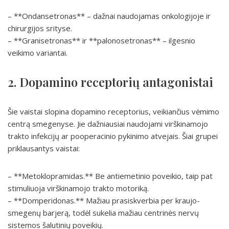
– **Ondansetronas** – dažnai naudojamas onkologijoje ir
chirurgijos srityse.
– **Granisetronas** ir **palonosetronas** – ilgesnio
veikimo variantai.
2. Dopamino receptorių antagonistai
Šie vaistai slopina dopamino receptorius, veikiančius vėmimo
centrą smegenyse. Jie dažniausiai naudojami virškinamojo
trakto infekcijų ar pooperacinio pykinimo atvejais. Šiai grupei
priklausantys vaistai:
– **Metoklopramidas.** Be antiemetinio poveikio, taip pat
stimuliuoja virškinamojo trakto motoriką.
– **Domperidonas.** Mažiau prasiskverbia per kraujo-
smegenų barjerą, todėl sukelia mažiau centrinės nervų
sistemos šalutinių poveikių.