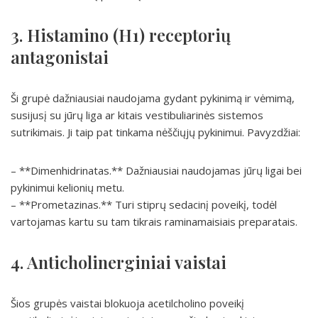
3. Histamino (H1) receptorių
antagonistai
Ši grupė dažniausiai naudojama gydant pykinimą ir vėmimą,
susijusį su jūrų liga ar kitais vestibuliarinės sistemos
sutrikimais. Ji taip pat tinkama nėščiųjų pykinimui. Pavyzdžiai:
– **Dimenhidrinatas.** Dažniausiai naudojamas jūrų ligai bei
pykinimui kelionių metu.
– **Prometazinas.** Turi stiprų sedacinį poveikį, todėl
vartojamas kartu su tam tikrais raminamaisiais preparatais.
4. Anticholinerginiai vaistai
Šios grupės vaistai blokuoja acetilcholino poveikį