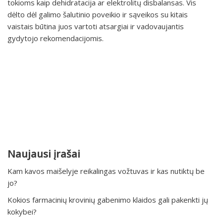
tokioms kaip dehidratacija ar elektrolitų disbalansas. Vis
dėlto dėl galimo šalutinio poveikio ir sąveikos su kitais
vaistais būtina juos vartoti atsargiai ir vadovaujantis
gydytojo rekomendacijomis.
Naujausi įrašai
Kam kavos maišelyje reikalingas vožtuvas ir kas nutiktų be
jo?
Kokios farmacinių krovinių gabenimo klaidos gali pakenkti jų
kokybei?