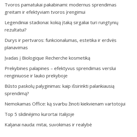
Tvoros pamatukai pakabinami: modernus sprendimas
greitam ir efektyviam tvoros įrengimui
Legendiniai stadionai: kokią įtaką sirgaliai turi rungtynių
rezultatui?
Durys ir pertvaros: funkcionalumas, estetika ir erdvės
planavimas
Įvadas į Biologique Recherche kosmetiką
Prekybines palapines – efektyvus sprendimas verslui
renginiuose ir lauko prekyboje
Būsto paskolų palyginimas: kaip išsirinkti palankiausią
sprendimą?
Nemokamas Office: ką svarbu žinoti kiekvienam vartotojui
Top 5 slidinėjimo kurortai Italijoje
Kaljanai nauda: mitai, suvokimas ir realybė