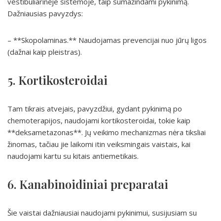
vestibuliarinėje sistemoje, taip sumažindami pykinimą.
Dažniausias pavyzdys:
– **Skopolaminas.** Naudojamas prevencijai nuo jūrų ligos
(dažnai kaip pleistras).
5. Kortikosteroidai
Tam tikrais atvejais, pavyzdžiui, gydant pykinimą po
chemoterapijos, naudojami kortikosteroidai, tokie kaip
**deksametazonas**. Jų veikimo mechanizmas nėra tiksliai
žinomas, tačiau jie laikomi itin veiksmingais vaistais, kai
naudojami kartu su kitais antiemetikais.
6. Kanabinoidiniai preparatai
Šie vaistai dažniausiai naudojami pykinimui, susijusiam su