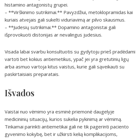
histamino antagonistų grupei.
– **Virškinimo sutrikimai.** Pavyzdžiui, metoklopramidas kai
kuriais atvejais gali sukelti viduriavimą ar pilvo skausmus.
– **Judesių sutrikimai.** Dopamino antagonistai gali
išprovokuoti distonijas ar nevalingus judesius.
Visada labai svarbu konsultuotis su gydytoju prieš pradėdami
vartoti bet kokius antiemetikus, ypač jei yra gretutinių ligų
arba asmuo vartoja kitus vaistus, kurie gali sąveikauti su
paskirtaisiais preparatais.
Išvados
Vaistai nuo vėmimo yra esminė priemonė daugelyje
medicininių situacijų, kurios sukelia pykinimą ar vėmimą.
Tinkamai parinkti antiemetikai gali ne tik pagerinti paciento
gyvenimo kokybę, bet ir užkirsti kelią komplikacijoms,