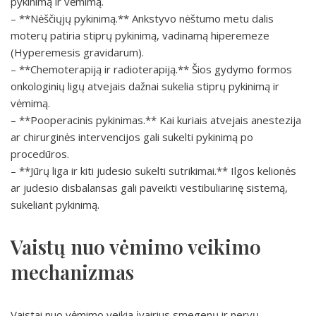
pykinimą ir vėmimą.
– **Nėščiųjų pykinimą.** Ankstyvo nėštumo metu dalis
moterų patiria stiprų pykinimą, vadinamą hiperemeze
(Hyperemesis gravidarum).
– **Chemoterapiją ir radioterapiją.** Šios gydymo formos
onkologinių ligų atvejais dažnai sukelia stiprų pykinimą ir
vėmimą.
– **Pooperacinis pykinimas.** Kai kuriais atvejais anestezija
ar chirurginės intervencijos gali sukelti pykinimą po
procedūros.
– **Jūrų liga ir kiti judesio sukelti sutrikimai.** Ilgos kelionės
ar judesio disbalansas gali paveikti vestibuliarinę sistemą,
sukeliant pykinimą.
Vaistų nuo vėmimo veikimo
mechanizmas
Vaistai nuo vėmimo veikia įvairius smegenų ir nervų