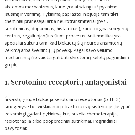
sistemos mechanizmus, kurie yra atsakingi už pykinimo
jausmą ir vėmimą. Pykinimą paprastai inicijuoja tam tikri
cheminiai pranešėjai arba neurotransmiteriai (pvz.,
serotoninas, dopaminas, histaminas), kurie dirgina smegenų
centrus, reguliuojančius šiuos procesus. Antiemetikai yra
specialiai sukurti tam, kad blokuotų šių neurotransmiterių
veikimą arba švelnintų jų poveikį. Pagal savo veikimo
mechanizmą šie vaistai gali būti skirstomi į keletą pagrindinių
grupių:
1. Serotonino receptorių antagonistai
Ši vaistų grupė blokuoja serotonino receptorius (5-HT3)
smegenyse bei virškinamojo trakto nervų sistemoje. Jie ypač
veiksmingi gydant pykinimą, kurį sukelia chemoterapija,
radioterapija arba pooperaciniai sutrikimai. Pagrindiniai
pavyzdžiai: