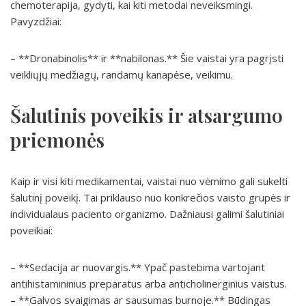
chemoterapija, gydyti, kai kiti metodai neveiksmingi.
Pavyzdžiai:
– **Dronabinolis** ir **nabilonas.** Šie vaistai yra pagrįsti
veikliųjų medžiagų, randamų kanapėse, veikimu.
Šalutinis poveikis ir atsargumo
priemonės
Kaip ir visi kiti medikamentai, vaistai nuo vėmimo gali sukelti
šalutinį poveikį. Tai priklauso nuo konkrečios vaisto grupės ir
individualaus paciento organizmo. Dažniausi galimi šalutiniai
poveikiai:
– **Sedacija ar nuovargis.** Ypač pastebima vartojant
antihistamininius preparatus arba anticholinerginius vaistus.
– **Galvos svaigimas ar sausumas burnoje.** Būdingas