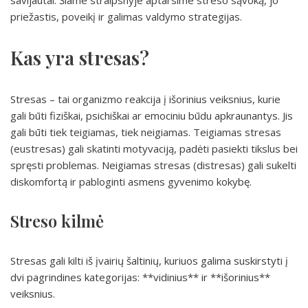
savijautai. Šiame straipsnyje aptarsime streso sąvoką, jo
priežastis, poveikį ir galimas valdymo strategijas.
Kas yra stresas?
Stresas – tai organizmo reakcija į išorinius veiksnius, kurie
gali būti fiziškai, psichiškai ar emociniu būdu apkraunantys. Jis
gali būti tiek teigiamas, tiek neigiamas. Teigiamas stresas
(eustresas) gali skatinti motyvaciją, padėti pasiekti tikslus bei
spręsti problemas. Neigiamas stresas (distresas) gali sukelti
diskomfortą ir pabloginti asmens gyvenimo kokybę.
Streso kilmė
Stresas gali kilti iš įvairių šaltinių, kuriuos galima suskirstyti į
dvi pagrindines kategorijas: **vidinius** ir **išorinius**
veiksnius.