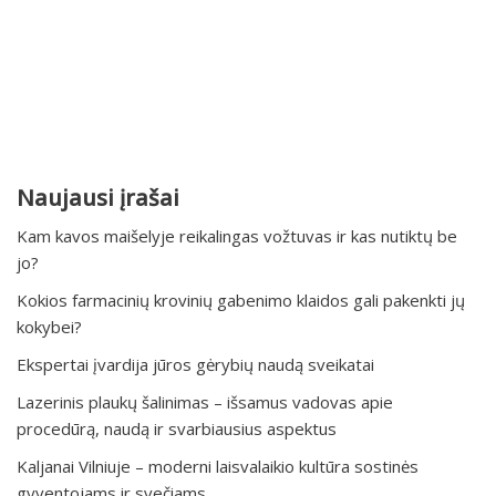
Naujausi įrašai
Kam kavos maišelyje reikalingas vožtuvas ir kas nutiktų be
jo?
Kokios farmacinių krovinių gabenimo klaidos gali pakenkti jų
kokybei?
Ekspertai įvardija jūros gėrybių naudą sveikatai
Lazerinis plaukų šalinimas – išsamus vadovas apie
procedūrą, naudą ir svarbiausius aspektus
Kaljanai Vilniuje – moderni laisvalaikio kultūra sostinės
gyventojams ir svečiams