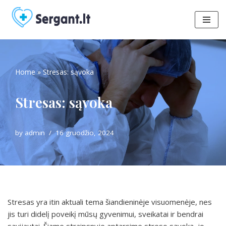
Skip
to
content
Home
»
Stresas: sąvoka
Stresas: sąvoka
by
admin
16 gruodžio, 2024
Stresas yra itin aktuali tema šiandieninėje visuomenėje, nes
jis turi didelį poveikį mūsų gyvenimui, sveikatai ir bendrai