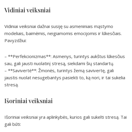
Vidiniai veiksniai
Vidiniai veiksniai dažnai susiję su asmeniniais mąstymo
modeliais, baimėmis, neigiamomis emocijomis ir lūkesčiais.
Pavyzdžiui:
– **Perfekcionizmas**: Asmenys, turintys aukštus lūkesčius
sau, gali jausti nuolatinį stresą, siekdami šių standartų.
– **Savivertė**: Žmonės, turintys žemą savivertę, gali
jaustis nuolat nesugebantys pasiekti to, ką nori, ir tai sukelia
stresą.
Išoriniai veiksniai
Išoriniai veiksniai yra aplinkybės, kurios gali sukelti stresą. Tai
gali būti: