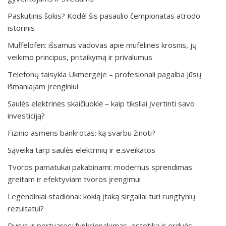
Paskutinis šokis? Kodėl šis pasaulio čempionatas atrodo
istorinis
Muffelöfen: išsamus vadovas apie mufelines krosnis, jų
veikimo principus, pritaikymą ir privalumus
Telefonų taisykla Ukmergėje – profesionali pagalba jūsų
išmaniajam įrenginiui
Saulės elektrinės skaičiuoklė – kaip tiksliai įvertinti savo
investiciją?
Fizinio asmens bankrotas: ką svarbu žinoti?
Sąveika tarp saulės elektrinių ir e.sveikatos
Tvoros pamatukai pakabinami: modernus sprendimas
greitam ir efektyviam tvoros įrengimui
Legendiniai stadionai: kokią įtaką sirgaliai turi rungtynių
rezultatui?
Durys ir pertvaros: funkcionalumas, estetika ir erdvės