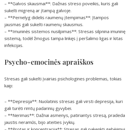
– **Galvos skausmai**: Dažnas streso poveikis, kuris gali
sukelti migreną ar įtampą galvoje.
– **Pernelyg didelis raumenų įtempimas**: Įtampos
jausmas gali sukelti raumenų skausmus.
– **Imuninės sistemos nusilpimas**: Stresas silpnina imuninę
sistemą, todėl žmogus tampa linkęs į peršalimo ligas ir kitas
infekcijas.
Psycho-emocinės apraiškos
Stresas gali sukelti įvairias psichologines problemas, tokias
kaip:
– **Depresija**: Nuolatinis stresas gali virsti depresija, kuri
gali turėti rimtų padarinių gyvybei.
– **Nerimas**: Dažnai asmenys, patiriantys stresą, pradeda
jaustis neramūs, bijo ateities įvykių.
– **Protas ir koncentracija**: Stresas gali pakenkti gebėjimui