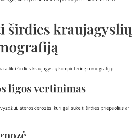
ti širdies kraujagyslių
mografiją
a atlikti širdies kraujagyslių kompiuterinę tomografiją:
os ligos vertinimas
yzdžiui, aterosklerozės, kuri gali sukelti širdies priepuolius ar
agnozė