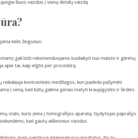
ungia šiuos vaizdus į vieną detalų vaizdą.
dūra?
pima kelis žingsnius:
ntams gali būti rekomenduojama susilaikyti nuo maisto ir gėrimų
ja apie tai, kaip elgtis per procedūrą.
reikalauja kontrastinės medžiagos, kuri padeda pažymėti
ama į veną, kad būtų galima geriau matyti kraujagysles ir širdies
imų stalo, kuris įeina į tomografijos aparatą. Gydytojas paprašys
ms sekundėms, kad gautų aiškesnius vaizdus.
ologui, kuris įvertina ir interpretuoja rezultatus. Po to