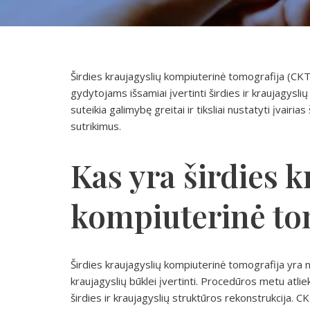
Širdies kraujagyslių kompiuterinė tomografija (CKT)
gydytojams išsamiai įvertinti širdies ir kraujagysli
suteikia galimybę greitai ir tiksliai nustatyti įvairias
sutrikimus.
Kas yra širdies k
kompiuterinė to
Širdies kraujagyslių kompiuterinė tomografija yra 
kraujagyslių būklei įvertinti. Procedūros metu atl
širdies ir kraujagyslių struktūros rekonstrukcija. 