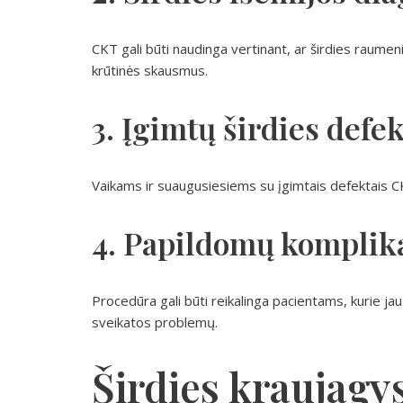
CKT gali būti naudinga vertinant, ar širdies raume
krūtinės skausmus.
3. Įgimtų širdies defe
Vaikams ir suaugusiesiems su įgimtais defektais CKT 
4. Papildomų komplik
Procedūra gali būti reikalinga pacientams, kurie jau
sveikatos problemų.
Širdies kraujagy