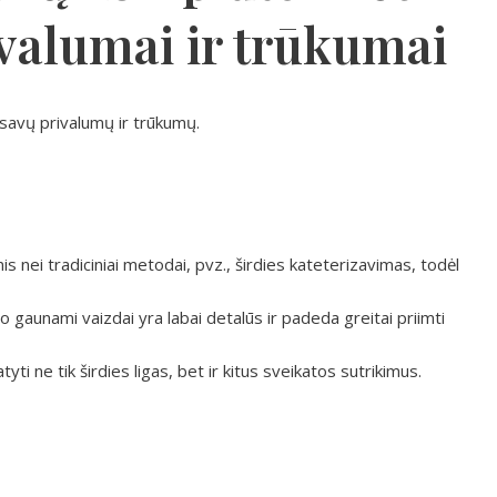
valumai ir trūkumai
i savų privalumų ir trūkumų.
 nei tradiciniai metodai, pvz., širdies kateterizavimas, todėl
o gaunami vaizdai yra labai detalūs ir padeda greitai priimti
yti ne tik širdies ligas, bet ir kitus sveikatos sutrikimus.