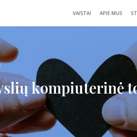
VAISTAI
APIE MUS
ST
a
yslių kompiuterinė 