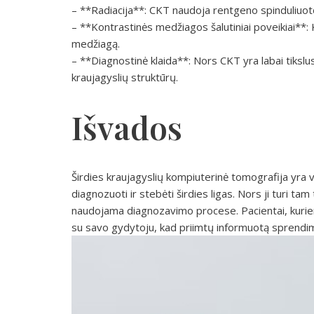
– **Radiacija**: CKT naudoja rentgeno spinduliuotę, 
– **Kontrastinės medžiagos šalutiniai poveikiai**: Ka
medžiagą.
– **Diagnostinė klaida**: Nors CKT yra labai tikslus,
kraujagyslių struktūrų.
Išvados
Širdies kraujagyslių kompiuterinė tomografija yra v
diagnozuoti ir stebėti širdies ligas. Nors ji turi tam
naudojama diagnozavimo procese. Pacientai, kurie
su savo gydytoju, kad priimtų informuotą sprendim