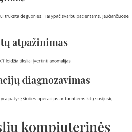
niui trūksta deguonies. Tai ypač svarbu pacientams, jaučiančiuose
ktų atpažinimas
leidžia tiksliai įvertinti anomalijas.
acijų diagnozavimas
 yra patyrę širdies operacijas ar turintiems kitų susijusių
slių kompiuterinės