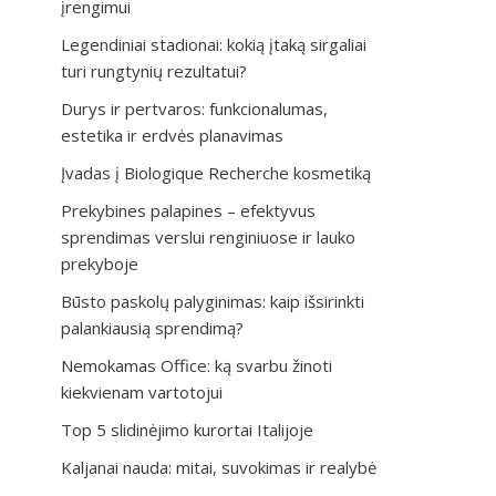
įrengimui
Legendiniai stadionai: kokią įtaką sirgaliai
turi rungtynių rezultatui?
Durys ir pertvaros: funkcionalumas,
estetika ir erdvės planavimas
Įvadas į Biologique Recherche kosmetiką
Prekybines palapines – efektyvus
sprendimas verslui renginiuose ir lauko
prekyboje
Būsto paskolų palyginimas: kaip išsirinkti
palankiausią sprendimą?
Nemokamas Office: ką svarbu žinoti
kiekvienam vartotojui
Top 5 slidinėjimo kurortai Italijoje
Kaljanai nauda: mitai, suvokimas ir realybė