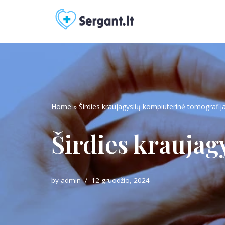
Skip
to
content
Home
»
Širdies kraujagyslių kompiuterinė tomografij
Širdies kraujag
by
admin
12 gruodžio, 2024