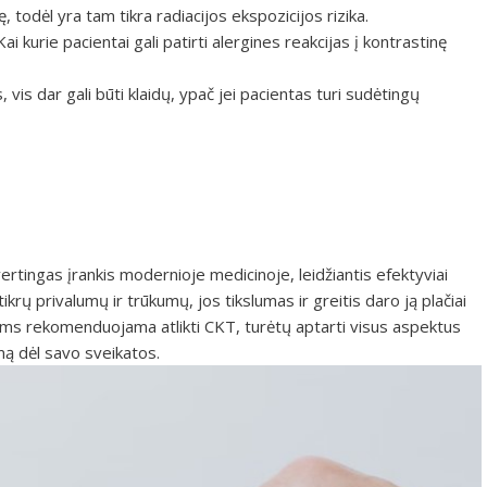
todėl yra tam tikra radiacijos ekspozicijos rizika.
i kurie pacientai gali patirti alergines reakcijas į kontrastinę
 vis dar gali būti klaidų, ypač jei pacientas turi sudėtingų
ertingas įrankis modernioje medicinoje, leidžiantis efektyviai
 tikrų privalumų ir trūkumų, jos tikslumas ir greitis daro ją plačiai
ms rekomenduojama atlikti CKT, turėtų aptarti visus aspektus
ą dėl savo sveikatos.