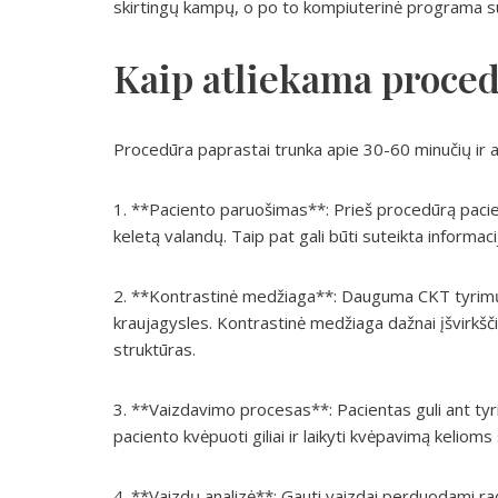
skirtingų kampų, o po to kompiuterinė programa suj
Kaip atliekama proce
Procedūra paprastai trunka apie 30-60 minučių ir a
1. **Paciento paruošimas**: Prieš procedūrą pacie
keletą valandų. Taip pat gali būti suteikta informaci
2. **Kontrastinė medžiaga**: Dauguma CKT tyrimų 
kraujagysles. Kontrastinė medžiaga dažnai įšvirkšči
struktūras.
3. **Vaizdavimo procesas**: Pacientas guli ant tyr
paciento kvėpuoti giliai ir laikyti kvėpavimą kelio
4. **Vaizdų analizė**: Gauti vaizdai perduodami radi