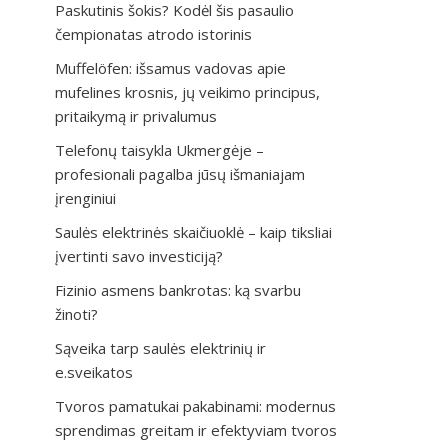
Paskutinis šokis? Kodėl šis pasaulio
čempionatas atrodo istorinis
Muffelöfen: išsamus vadovas apie
mufelines krosnis, jų veikimo principus,
pritaikymą ir privalumus
Telefonų taisykla Ukmergėje –
profesionali pagalba jūsų išmaniajam
įrenginiui
Saulės elektrinės skaičiuoklė – kaip tiksliai
įvertinti savo investiciją?
Fizinio asmens bankrotas: ką svarbu
žinoti?
Sąveika tarp saulės elektrinių ir
e.sveikatos
Tvoros pamatukai pakabinami: modernus
sprendimas greitam ir efektyviam tvoros