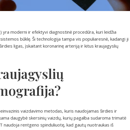
 yra moderni ir efektyvi diagnostinė procedūra, kuri leidžia
ų sistemos būklę. Ši technologija tampa vis populiaresnė, kadangi ji
 širdies ligas, įskaitant koronarinę arteriją ir kitus kraujagyslių
raujagyslių
mografija?
neinvazinis vaizdavimo metodas, kuris naudojamas širdies ir
iekama daugybė skersinių vaizdų, kurių pagalba sudaroma trimatė
CKT naudoja rentgeno spinduliuotę, kad gautų nuotraukas iš