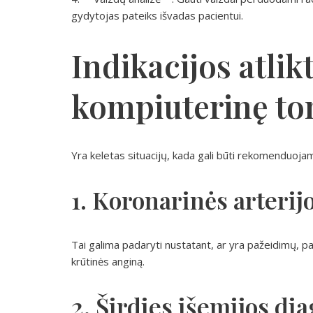
gydytojas pateiks išvadas pacientui.
Indikacijos atlik
kompiuterinę to
Yra keletas situacijų, kada gali būti rekomenduojam
1. Koronarinės arterij
Tai galima padaryti nustatant, ar yra pažeidimų, pav
krūtinės anginą.
2. Širdies išemijos di