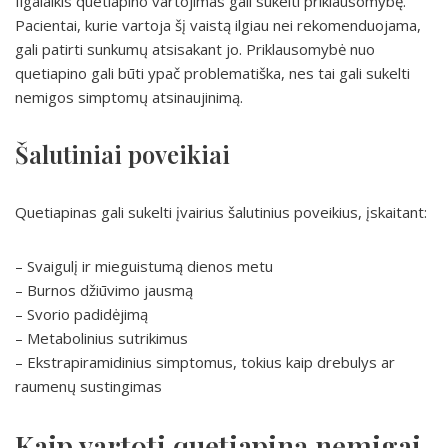
Ilgalaikis quetiapino vartojimas gali sukelti priklausomybę.
Pacientai, kurie vartoja šį vaistą ilgiau nei rekomenduojama,
gali patirti sunkumų atsisakant jo. Priklausomybė nuo
quetiapino gali būti ypač problematiška, nes tai gali sukelti
nemigos simptomų atsinaujinimą.
Šalutiniai poveikiai
Quetiapinas gali sukelti įvairius šalutinius poveikius, įskaitant:
– Svaigulį ir mieguistumą dienos metu
– Burnos džiūvimo jausmą
– Svorio padidėjimą
– Metabolinius sutrikimus
– Ekstrapiramidinius simptomus, tokius kaip drebulys ar
raumenų sustingimas
Kaip vartoti quetiapiną nemigai