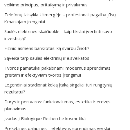
veikimo principus, pritaikymą ir privalumus
Telefonų taisykla Ukmergėje – profesionali pagalba jūsų
išmaniajam įrenginiui
Saulės elektrinės skaičiuoklė – kaip tiksliai įvertinti savo
investiciją?
Fizinio asmens bankrotas: ką svarbu žinoti?
Sąveika tarp saulės elektrinių ir e.sveikatos
Tvoros pamatukai pakabinami: modernus sprendimas
greitam ir efektyviam tvoros įrengimui
Legendiniai stadionai: kokią įtaką sirgaliai turi rungtynių
rezultatui?
Durys ir pertvaros: funkcionalumas, estetika ir erdvės
planavimas
Įvadas į Biologique Recherche kosmetiką
Prekybines palapines – efektyvus sprendimas verslui