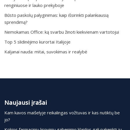
renginiuose ir lauko prekyboje
Būsto paskolų palyginimas: kaip išsirinkti palankiausią
sprendimą?
Nemokamas Office: ką svarbu žinoti kiekvienam vartotojui
Top 5 slidinėjimo kurortai Italijoje
Kaljanai nauda: mitai, suvokimas ir realybė
Naujausi įrašai
Kam kavos maišelyje reikalingas vožtuvas ir kas nutiktų be
jo?
Kokios farmacinių krovinių gabenimo klaidos gali pakenkti jų