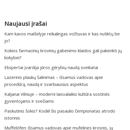
Naujausi įrašai
Kam kavos maišelyje reikalingas vožtuvas ir kas nutiktų be
jo?
Kokios farmacinių krovinių gabenimo klaidos gali pakenkti jų
kokybei?
Ekspertai įvardija jūros gėrybių naudą sveikatai
Lazerinis plaukų šalinimas – išsamus vadovas apie
procedūrą, naudą ir svarbiausius aspektus
Kaljanai Vilniuje – moderni laisvalaikio kultūra sostinės
gyventojams ir svečiams
Paskutinis šokis? Kodėl šis pasaulio čempionatas atrodo
istorinis
Muffelöfen: išsamus vadovas apie mufelines krosnis, jų