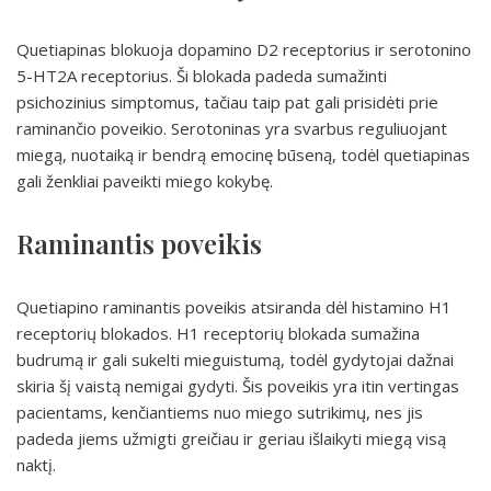
Quetiapinas blokuoja dopamino D2 receptorius ir serotonino
5-HT2A receptorius. Ši blokada padeda sumažinti
psichozinius simptomus, tačiau taip pat gali prisidėti prie
raminančio poveikio. Serotoninas yra svarbus reguliuojant
miegą, nuotaiką ir bendrą emocinę būseną, todėl quetiapinas
gali ženkliai paveikti miego kokybę.
Raminantis poveikis
Quetiapino raminantis poveikis atsiranda dėl histamino H1
receptorių blokados. H1 receptorių blokada sumažina
budrumą ir gali sukelti mieguistumą, todėl gydytojai dažnai
skiria šį vaistą nemigai gydyti. Šis poveikis yra itin vertingas
pacientams, kenčiantiems nuo miego sutrikimų, nes jis
padeda jiems užmigti greičiau ir geriau išlaikyti miegą visą
naktį.