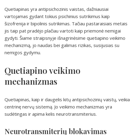
Quetiapinas yra antipsichozinis vaistas, dažniausiai
vartojamas gydant tokius psichinius sutrikimus kaip
šizofrenija ir bipolinis sutrikimas. Tačiau pastaraisiais metais
jis taip pat pradėjo plačiau vartoti kaip priemonė nemigai
gydyti. Šiame straipsnyje išnagrinėsime quetiapino veikimo
mechanizmą, jo naudas bei galimas rizikas, susijusias su
nemigos gydymu.
Quetiapino veikimo
mechanizmas
Quetiapinas, kaip ir daugelis kitų antipsichozinių vaistų, veikia
centrinę nervų sistemą. Jo veikimo mechanizmas yra
sudėtingas ir apima kelis neurotransmiterius.
Neurotransmiterių blokavimas