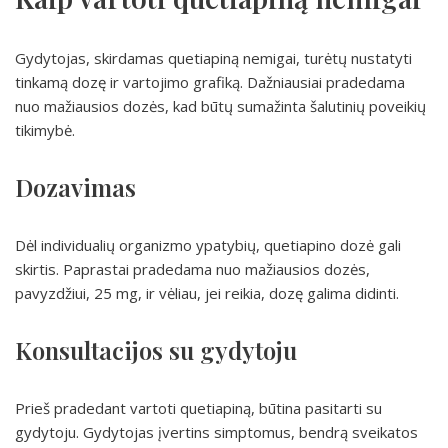
Gydytojas, skirdamas quetiapiną nemigai, turėtų nustatyti
tinkamą dozę ir vartojimo grafiką. Dažniausiai pradedama
nuo mažiausios dozės, kad būtų sumažinta šalutinių poveikių
tikimybė.
Dozavimas
Dėl individualių organizmo ypatybių, quetiapino dozė gali
skirtis. Paprastai pradedama nuo mažiausios dozės,
pavyzdžiui, 25 mg, ir vėliau, jei reikia, dozę galima didinti.
Konsultacijos su gydytoju
Prieš pradedant vartoti quetiapiną, būtina pasitarti su
gydytoju. Gydytojas įvertins simptomus, bendrą sveikatos