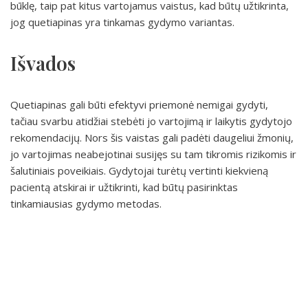
būklę, taip pat kitus vartojamus vaistus, kad būtų užtikrinta,
jog quetiapinas yra tinkamas gydymo variantas.
Išvados
Quetiapinas gali būti efektyvi priemonė nemigai gydyti,
tačiau svarbu atidžiai stebėti jo vartojimą ir laikytis gydytojo
rekomendacijų. Nors šis vaistas gali padėti daugeliui žmonių,
jo vartojimas neabejotinai susijęs su tam tikromis rizikomis ir
šalutiniais poveikiais. Gydytojai turėtų vertinti kiekvieną
pacientą atskirai ir užtikrinti, kad būtų pasirinktas
tinkamiausias gydymo metodas.