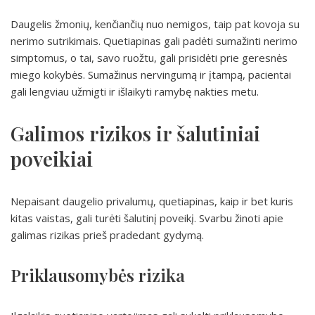
Daugelis žmonių, kenčiančių nuo nemigos, taip pat kovoja su
nerimo sutrikimais. Quetiapinas gali padėti sumažinti nerimo
simptomus, o tai, savo ruožtu, gali prisidėti prie geresnės
miego kokybės. Sumažinus nervingumą ir įtampą, pacientai
gali lengviau užmigti ir išlaikyti ramybę nakties metu.
Galimos rizikos ir šalutiniai
poveikiai
Nepaisant daugelio privalumų, quetiapinas, kaip ir bet kuris
kitas vaistas, gali turėti šalutinį poveikį. Svarbu žinoti apie
galimas rizikas prieš pradedant gydymą.
Priklausomybės rizika