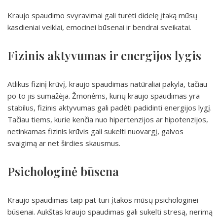
Kraujo spaudimo svyravimai gali turėti didelę įtaką mūsų
kasdieniai veiklai, emocinei būsenai ir bendrai sveikatai.
Fizinis aktyvumas ir energijos lygis
Atlikus fizinį krūvį, kraujo spaudimas natūraliai pakyla, tačiau
po to jis sumažėja. Žmonėms, kurių kraujo spaudimas yra
stabilus, fizinis aktyvumas gali padėti padidinti energijos lygį.
Tačiau tiems, kurie kenčia nuo hipertenzijos ar hipotenzijos,
netinkamas fizinis krūvis gali sukelti nuovargį, galvos
svaigimą ar net širdies skausmus.
Psichologinė būsena
Kraujo spaudimas taip pat turi įtakos mūsų psichologinei
būsenai. Aukštas kraujo spaudimas gali sukelti stresą, nerimą