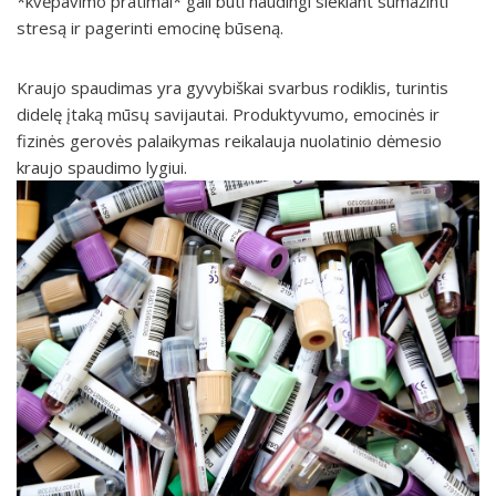
*kvėpavimo pratimai* gali būti naudingi siekiant sumažinti
stresą ir pagerinti emocinę būseną.
Kraujo spaudimas yra gyvybiškai svarbus rodiklis, turintis
didelę įtaką mūsų savijautai. Produktyvumo, emocinės ir
fizinės gerovės palaikymas reikalauja nuolatinio dėmesio
kraujo spaudimo lygiui.