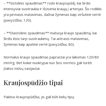
– **Sistolinis spaudimas** rodo kraujospūdį, kai širdis
intensyviai susitraukia ir išstumia kraują į arterijas. Šis rodiklis
yra pirmasis matavimas, dažnai žymimas kaip viršutinė vertė
(pavyzdžiui, 120).
– **Diastolinis spaudimas** matuoja kraujo spaudimą, kai
širdis ilsisi tarp susitraukimų. Tai antrasis matavimas,
žymimas kaip apatinė vertė (pavyzdžiui, 80).
Normalus kraujo spaudimas paprastai yra laikomas 120/80
mmHg. Bet kokie nuokrypai nuo šios normos gali turėti
įtakos mūsų savijautai.
Kraujospūdžio tipai
Pakitus kraujospūdžiui, jis gali būti kelių tipų: