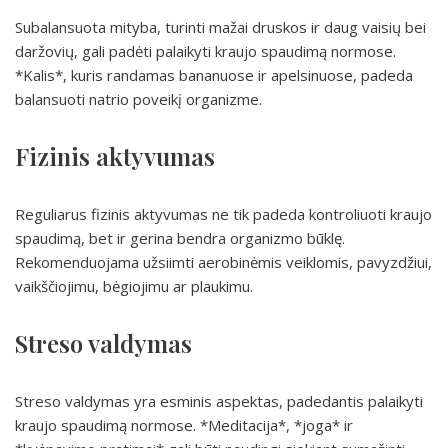
Subalansuota mityba, turinti mažai druskos ir daug vaisių bei
daržovių, gali padėti palaikyti kraujo spaudimą normose.
*Kalis*, kuris randamas bananuose ir apelsinuose, padeda
balansuoti natrio poveikį organizme.
Fizinis aktyvumas
Reguliarus fizinis aktyvumas ne tik padeda kontroliuoti kraujo
spaudimą, bet ir gerina bendra organizmo būklę.
Rekomenduojama užsiimti aerobinėmis veiklomis, pavyzdžiui,
vaikščiojimu, bėgiojimu ar plaukimu.
Streso valdymas
Streso valdymas yra esminis aspektas, padedantis palaikyti
kraujo spaudimą normose. *Meditacija*, *joga* ir