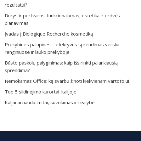
rezultatui?
Durys ir pertvaros: funkcionalumas, estetika ir erdvės
planavimas
Įvadas į Biologique Recherche kosmetiką
Prekybines palapines – efektyvus sprendimas verslui
renginiuose ir lauko prekyboje
Būsto paskolų palyginimas: kaip išsirinkti palankiausią
sprendimą?
Nemokamas Office: ką svarbu žinoti kiekvienam vartotojui
Top 5 slidinėjimo kurortai Italijoje
Kaljanai nauda: mitai, suvokimas ir realybė