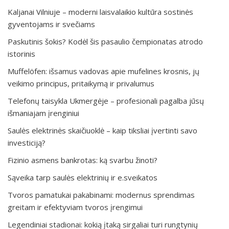
Kaljanai Vilniuje – moderni laisvalaikio kultūra sostinės
gyventojams ir svečiams
Paskutinis šokis? Kodėl šis pasaulio čempionatas atrodo
istorinis
Muffelöfen: išsamus vadovas apie mufelines krosnis, jų
veikimo principus, pritaikymą ir privalumus
Telefonų taisykla Ukmergėje – profesionali pagalba jūsų
išmaniajam įrenginiui
Saulės elektrinės skaičiuoklė – kaip tiksliai įvertinti savo
investiciją?
Fizinio asmens bankrotas: ką svarbu žinoti?
Sąveika tarp saulės elektrinių ir e.sveikatos
Tvoros pamatukai pakabinami: modernus sprendimas
greitam ir efektyviam tvoros įrengimui
Legendiniai stadionai: kokią įtaką sirgaliai turi rungtynių