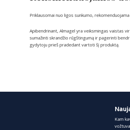
Priklausomai nuo ligos sunkumo, rekomenduojama 
Apibendrinant, Almagel yra veiksmingas vaistas viršk
sumažinti skrandžio rūgštingumą ir pagerinti bendr
gydytoju prieš pradedant vartoti šį produktą.
Nauja
Kam kav
vožtuvas