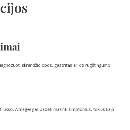
cijos
kimai
gnozuoti skrandžio opos, gastritas ar kiti rūgštingumo
iukso, Almagel gali padėti mažinti simptomus, tokius kaip