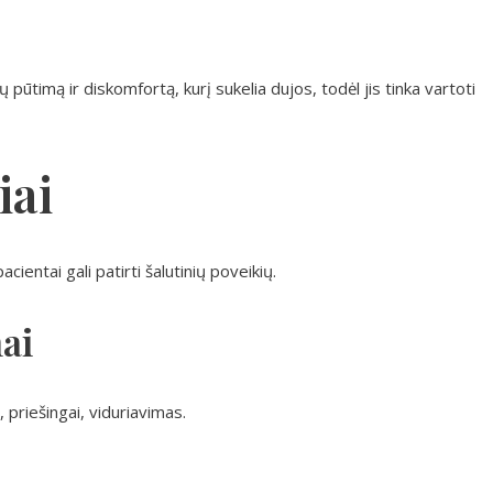
ūtimą ir diskomfortą, kurį sukelia dujos, todėl jis tinka vartoti
iai
cientai gali patirti šalutinių poveikių.
ai
, priešingai, viduriavimas.