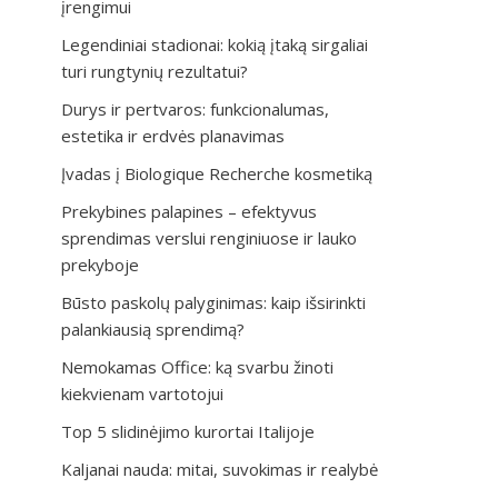
įrengimui
Legendiniai stadionai: kokią įtaką sirgaliai
turi rungtynių rezultatui?
Durys ir pertvaros: funkcionalumas,
estetika ir erdvės planavimas
Įvadas į Biologique Recherche kosmetiką
Prekybines palapines – efektyvus
sprendimas verslui renginiuose ir lauko
prekyboje
Būsto paskolų palyginimas: kaip išsirinkti
palankiausią sprendimą?
Nemokamas Office: ką svarbu žinoti
kiekvienam vartotojui
Top 5 slidinėjimo kurortai Italijoje
Kaljanai nauda: mitai, suvokimas ir realybė