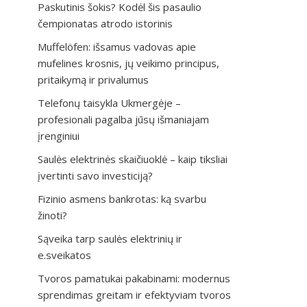
Paskutinis šokis? Kodėl šis pasaulio
čempionatas atrodo istorinis
Muffelöfen: išsamus vadovas apie
mufelines krosnis, jų veikimo principus,
pritaikymą ir privalumus
Telefonų taisykla Ukmergėje –
profesionali pagalba jūsų išmaniajam
įrenginiui
Saulės elektrinės skaičiuoklė – kaip tiksliai
įvertinti savo investiciją?
Fizinio asmens bankrotas: ką svarbu
žinoti?
Sąveika tarp saulės elektrinių ir
e.sveikatos
Tvoros pamatukai pakabinami: modernus
sprendimas greitam ir efektyviam tvoros