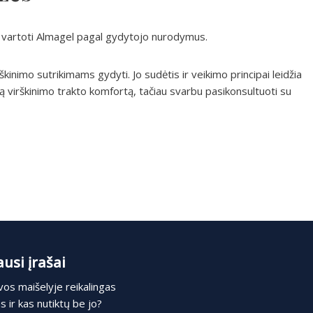
vartoti Almagel pagal gydytojo nurodymus.
inimo sutrikimams gydyti. Jo sudėtis ir veikimo principai leidžia
ą virškinimo trakto komfortą, tačiau svarbu pasikonsultuoti su
usi įrašai
os maišelyje reikalingas
 ir kas nutiktų be jo?