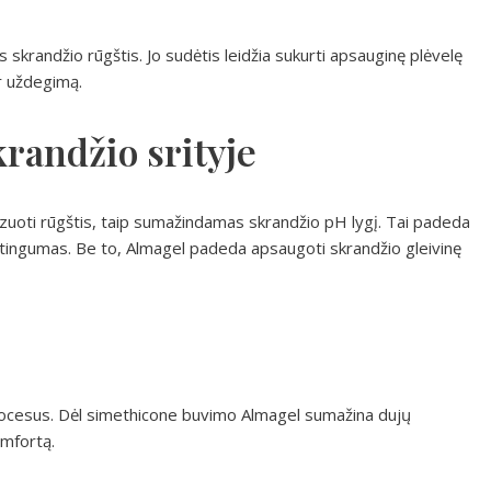
s skrandžio rūgštis. Jo sudėtis leidžia sukurti apsauginę plėvelę
ir uždegimą.
randžio srityje
izuoti rūgštis, taip sumažindamas skrandžio pH lygį. Tai padeda
štingumas. Be to, Almagel padeda apsaugoti skrandžio gleivinę
 procesus. Dėl simethicone buvimo Almagel sumažina dujų
omfortą.