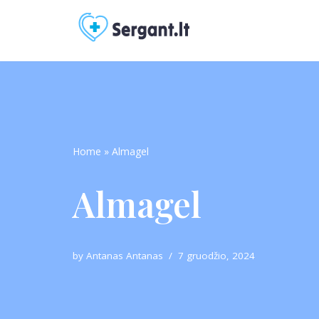
Skip
to
content
Home
»
Almagel
Almagel
by
Antanas Antanas
7 gruodžio, 2024