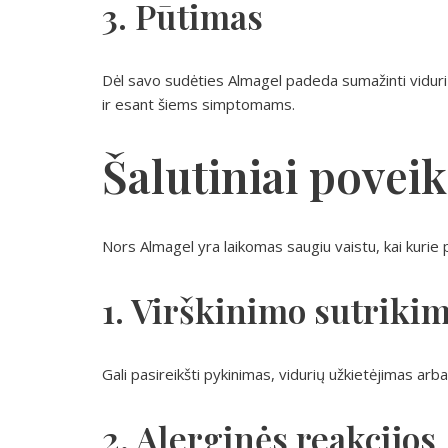
3. Pūtimas
Dėl savo sudėties Almagel padeda sumažinti vidurių p
ir esant šiems simptomams.
Šalutiniai poveik
Nors Almagel yra laikomas saugiu vaistu, kai kurie pa
1. Virškinimo sutrikim
Gali pasireikšti pykinimas, vidurių užkietėjimas arba
2. Alerginės reakcijos