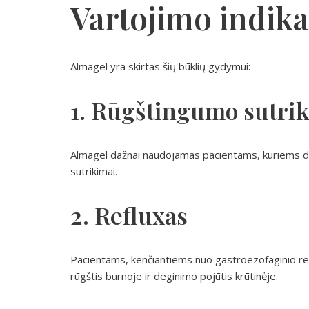
Vartojimo indika
Almagel yra skirtas šių būklių gydymui:
1. Rūgštingumo sutri
Almagel dažnai naudojamas pacientams, kuriems dia
sutrikimai.
2. Refluxas
Pacientams, kenčiantiems nuo gastroezofaginio refl
rūgštis burnoje ir deginimo pojūtis krūtinėje.