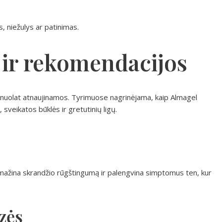
s, niežulys ar patinimas.
 ir rekomendacijos
 nuolat atnaujinamos. Tyrimuose nagrinėjama, kaip Almagel
 sveikatos būklės ir gretutinių ligų.
 mažina skrandžio rūgštingumą ir palengvina simptomus ten, kur
zės