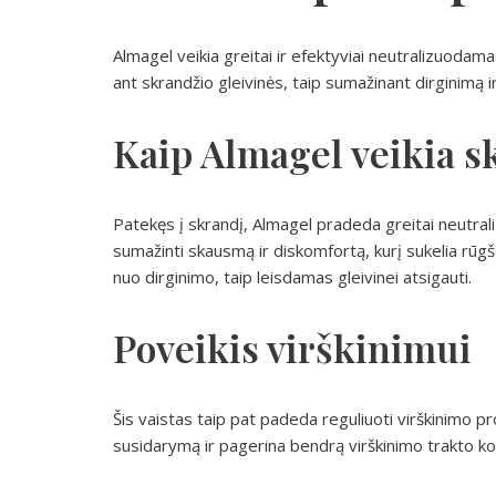
Almagel veikia greitai ir efektyviai neutralizuodama
ant skrandžio gleivinės, taip sumažinant dirginimą 
Kaip Almagel veikia sk
Patekęs į skrandį, Almagel pradeda greitai neutral
sumažinti skausmą ir diskomfortą, kurį sukelia rūg
nuo dirginimo, taip leisdamas gleivinei atsigauti.
Poveikis virškinimui
Šis vaistas taip pat padeda reguliuoti virškinimo
susidarymą ir pagerina bendrą virškinimo trakto k