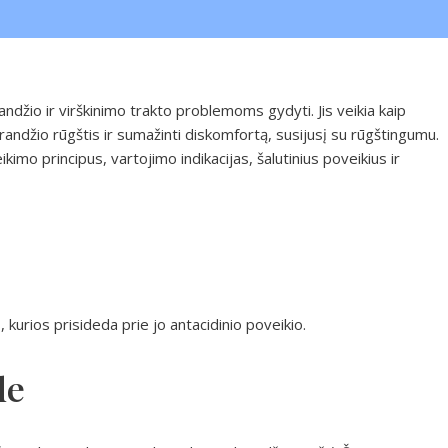
andžio ir virškinimo trakto problemoms gydyti. Jis veikia kaip
randžio rūgštis ir sumažinti diskomfortą, susijusį su rūgštingumu.
imo principus, vartojimo indikacijas, šalutinius poveikius ir
kurios prisideda prie jo antacidinio poveikio.
de