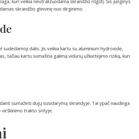
iaga, kuri veikia neutralizuodama skrandžio rūgštį. Šis junginys
amas skrandžio gleivinę nuo dirginimo.
ide
 sudedamoji dalis. Jis veikia kartu su aluminium hydroxide,
, tačiau kartu sumažina galimą vidurių užkietėjimo riziką, kuri
danti sumažinti dujų susidarymą skrandyje. Tai ypač naudinga
virškinimo trakto srityje.
i