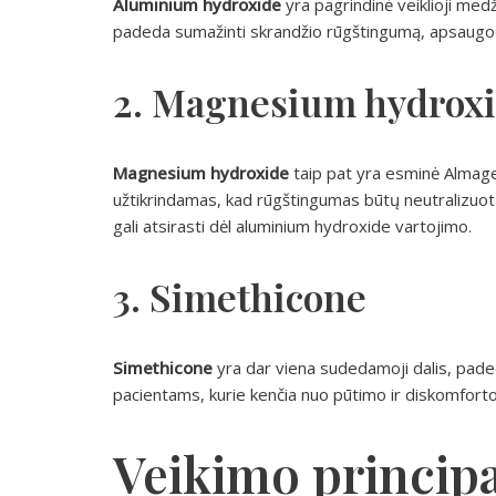
Aluminium hydroxide
yra pagrindinė veiklioji medž
padeda sumažinti skrandžio rūgštingumą, apsaugod
2. Magnesium hydrox
Magnesium hydroxide
taip pat yra esminė Almagel
užtikrindamas, kad rūgštingumas būtų neutralizuotas
gali atsirasti dėl aluminium hydroxide vartojimo.
3. Simethicone
Simethicone
yra dar viena sudedamoji dalis, pade
pacientams, kurie kenčia nuo pūtimo ir diskomforto 
Veikimo principa